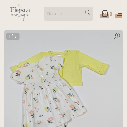
0
1
/
3