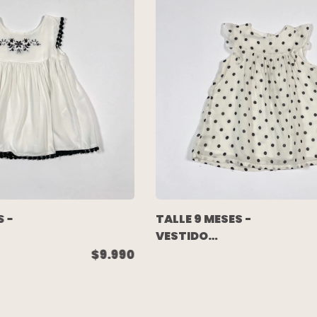
S -
TALLE 9 MESES -
VESTIDO
S/MANGA
$9.990
BLANCO LUNARES
RO
NEGROS -
AKIABARA