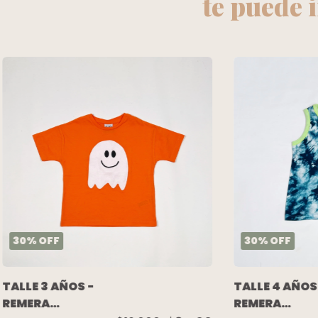
te puede 
30
%
OFF
30
%
OFF
TALLE 3 AÑOS -
TALLE 4 AÑOS
REMERA
REMERA