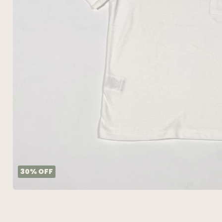
30
%
OFF