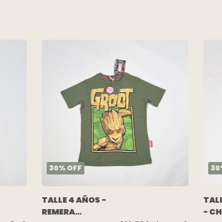
30
%
OFF
30
TALLE 4 AÑOS -
TAL
REMERA
- C