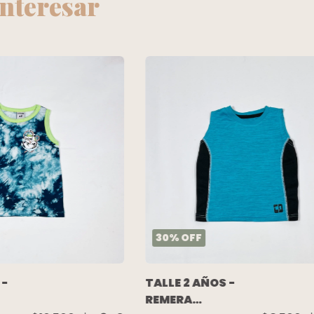
interesar
30
%
OFF
 -
TALLE 2 AÑOS -
REMERA