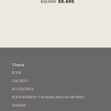
M/CORTA
S/MANGA BAT
$12.000
$8.400
NARANJA
AZUL PERRO -
FANTASMA -
GRISINO
GRISINO
Tienda
ROPA
CALZADO
ACCESORIOS
ROPA INTERIOR Y PIJAMAS NUEVOS HEY!KIDS
GANGAS