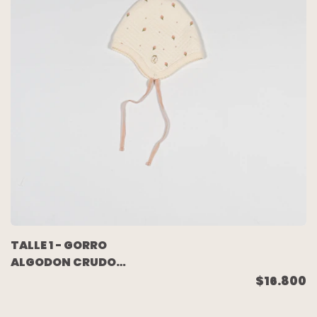
TALLE 1 - GORRO
ALGODON CRUDO
FLORES ROSAS - LITTLE
$16.800
AKIABARA