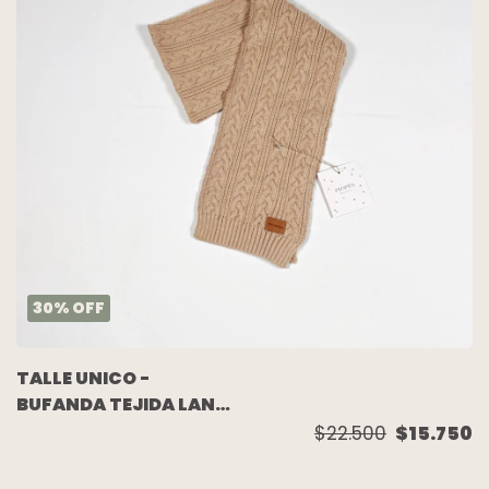
30
%
OFF
TALLE UNICO -
BUFANDA TEJIDA LANA
BEIGE (C/ETIQUETA) -
$22.500
$15.750
PIOPPA