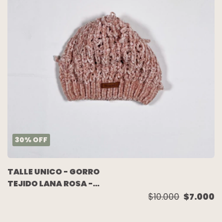
30
%
OFF
TALLE UNICO - GORRO
TEJIDO LANA ROSA -
MIMO
$10.000
$7.000