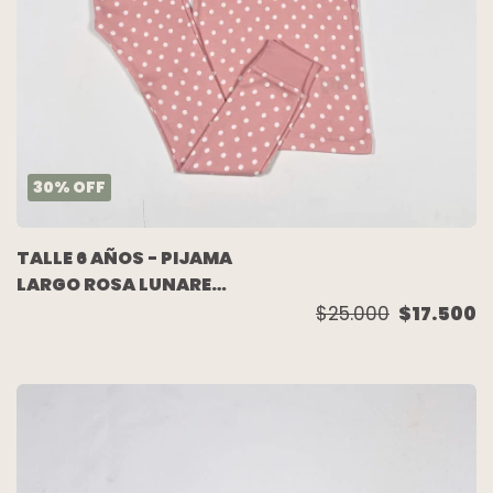
30
%
OFF
TALLE 6 AÑOS - PIJAMA
LARGO ROSA LUNARES
(C/ETIQUETA) - OLD
$25.000
$17.500
NAVY