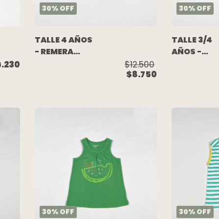
30
%
OFF
30
%
OFF
TALLE 4 AÑOS
TALLE 3/4
- REMERA
AÑOS -
M/CORTA
REMERA
6.230
$12.500
$8.750
BLANCA -
M/CORTA
CARTERS
GRIS
MELANGE
ESCRITURA
GRISINO
30
%
OFF
30
%
OFF