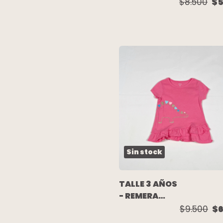
M/LARAGA
$8.500
$5
ESTAMPADA -
AKIABARA
Sin stock
TALLE 3 AÑOS
- REMERA
M/CORTA
$9.500
$6
ROSA