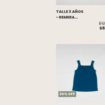
TALLE 3 AÑOS
- REMERA
M/CORTA
$1
$8
GRIS
MELANGE
ESCRITURA -
CARTERS
30
%
OFF