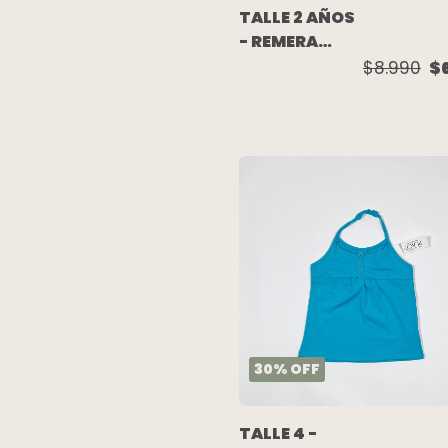
TALLE 2 AÑOS
- REMERA
S/MANGA
$8.990
$
AZUL -
CARTERS
30
%
OFF
TALLE 4 -