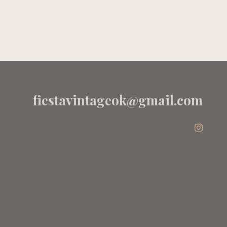
 -
ROSA
UNICORNIOS
- ZARA
fiestavintageok@gmail.com