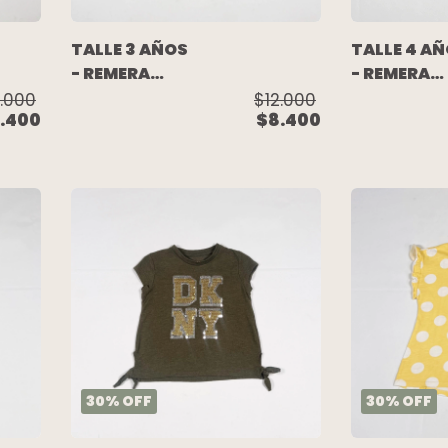
TALLE 3 AÑOS
TALLE 4 A
- REMERA
- REMERA
S/MANGA
S/MANGA
2.000
$12.000
.400
$8.400
VERDE - GAP
RAYADA
(C/ETIQUE
- CIRCO
30
%
OFF
30
%
OFF