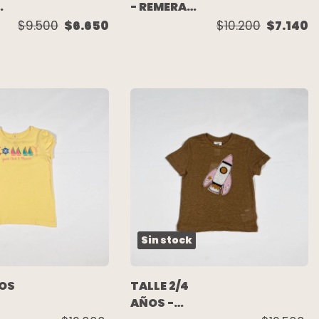
- REMERA
M/CORTA DRY
$9.500
$6.650
$10.200
$7.140
FIT GRIS -
CARTERS
Sin stock
ÑOS
TALLE 2/4
AÑOS -