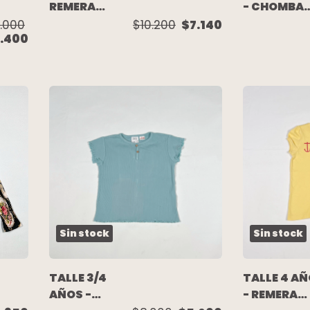
- CHOMBA
REMERA
PIQUE
M/CORTA LILA
2.000
$10.200
$7.140
.400
M/CORTA
CALAVERA
CUADROS
(C/ETIQUETA)
VIOLETA
- PLACE
VERDE -
RALPH
LAUREN
Sin stock
Sin stock
TALLE 3/4
TALLE 4 A
AÑOS -
- REMERA