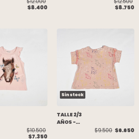
REMERA
$12.000
$12.500
$8.400
$8.750
M/CORTA
VERDE
COHETE -
H&M
Sin stock
TALLE 2/3
AÑOS -
REMERA
$10.500
$9.500
$6.650
$7.350
M/CORTA