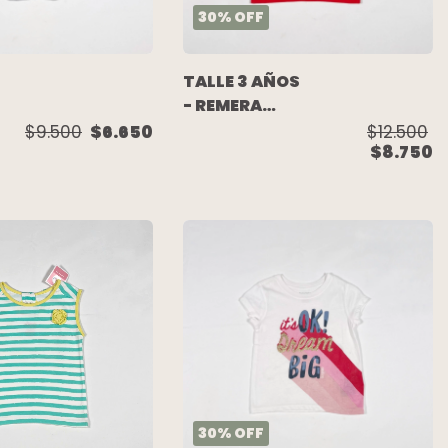
30
%
OFF
TALLE 3 AÑOS
- REMERA
M/CORTA
$9.500
$6.650
$12.500
$8.750
ROJA GATO -
CARTERS
 -
30
%
OFF