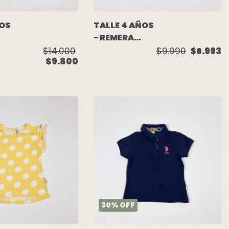
ÑOS
TALLE 4 AÑOS
- REMERA
M/CORTA
$14.000
$9.990
$6.993
$9.800
BLANCA ROSA
TA)
- NAUTICA
30
%
OFF