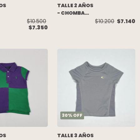
ÑOS
TALLE 2 AÑOS
- CHOMBA
PIQUE
$10.500
$10.200
$7.140
$7.350
M/CORTA
AZUL - US
POLO ASSN
30
%
OFF
ÑOS
TALLE 3 AÑOS