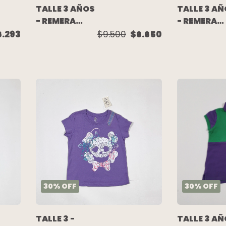
TALLE 3 AÑOS
TALLE 3 A
- REMERA
- REMERA
M/CORTA
S/MANGA
6.293
$9.500
$6.650
VERDE
AMARILLA
LENTEJUELAS
LUNARES -
- DKNY
MIMO
30
%
OFF
30
%
OFF
TALLE 3 A
TALLE 3 -