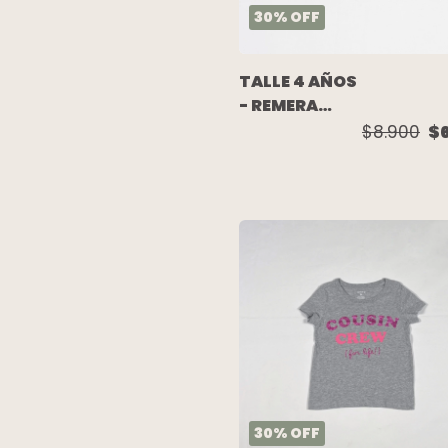
30
%
OFF
TALLE 4 AÑOS
- REMERA
S/MANGA
$8.900
$
BLANCA
DIBUJOS -
PAULA CAHEN
DANVERS
30
%
OFF