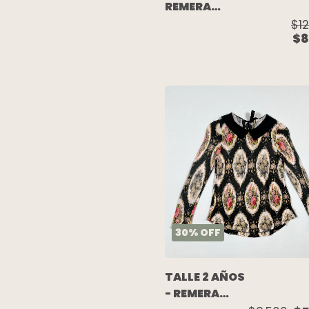
REMERA
S/MANGA
$1
$8
TURQUESA
BOTONES
(C/ETIQUETA)
- PLACE
30
%
OFF
TALLE 2 AÑOS
- REMERA