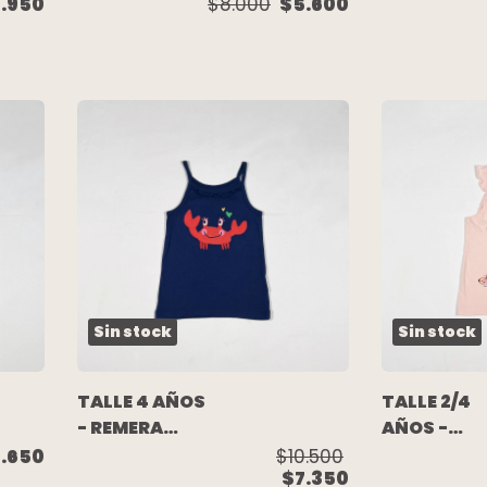
REMERA
M/CORTA
.950
$8.000
$5.600
M/CORTA
AMARILLA -
MORLEY
TOMMY
VERDE AGUA -
HILFIGER
ZARA
Sin stock
Sin stock
TALLE 4 AÑOS
TALLE 2/4
- REMERA
AÑOS -
S/MANGA
REMERA
.650
$10.500
$7.350
AZUL
S/MANGA