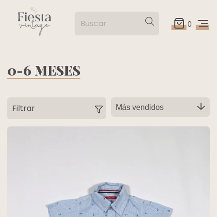
0
0-6 MESES
Filtrar