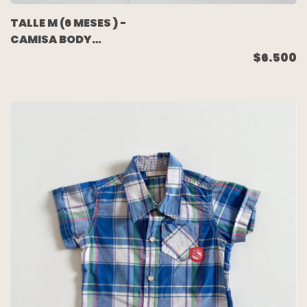
TALLE M (6 MESES ) -
CAMISA BODY
M/CORTA CUADROS
$6.500
FUCSIA AZUL - MIMO