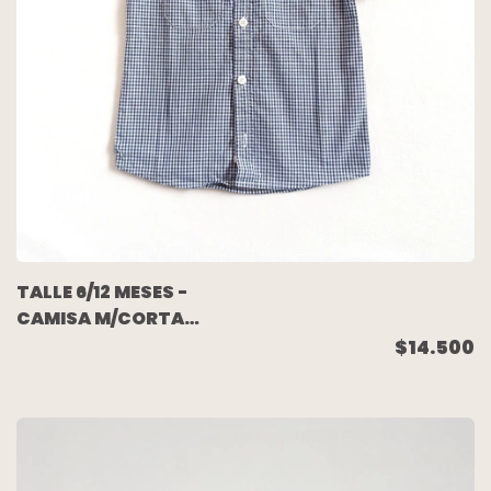
TALLE 6/12 MESES -
CAMISA M/CORTA
CUADRITOS AZUL BL -
$14.500
SFERA