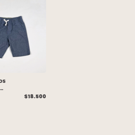
- CHUBBY
OS
NO
$18.500