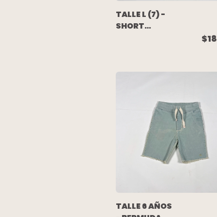
TALLE L (7) -
SHORT
DEPORTIVO
$18
NEGRO - NIKE
TALLE 6 AÑOS