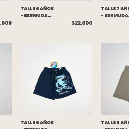
TALLE 6 AÑOS
TALLE 7 AÑ
- BERMUDA
- BERMUDA
ALGODON
JEAN GRIS 
.000
$22.000
RUSTICO
ZARA
CRUDA
DIBUJITOS -
AKIABARA
TALLE 6 AÑOS
TALLE 6 AÑ