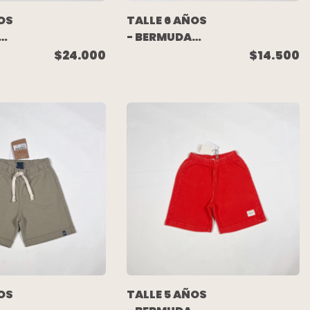
OS
TALLE 6 AÑOS
- BERMUDA
-
ALGODON
$24.000
$14.500
RUSTICO
AZUL
MELANGE
DIBUJITOS -
CHEEKY
OS
TALLE 5 AÑOS