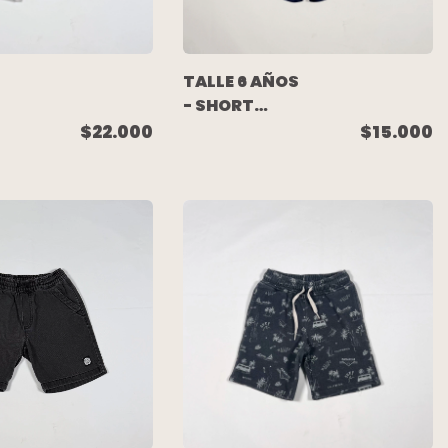
TALLE 6 AÑOS
- SHORT
DEPORTIVO
$22.000
$15.000
AZUL - SPORT
RIS
78
 -