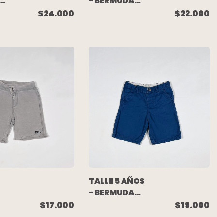
- BERMUDA
ALGODON
$24.000
$22.000
RUSTICO
ROJA
TA)
(C/ETIQUETA)
- CHUBBY
TALLE 5 AÑOS
- BERMUDA
GABARDINA
$17.000
$19.000
AZUL - PLACE