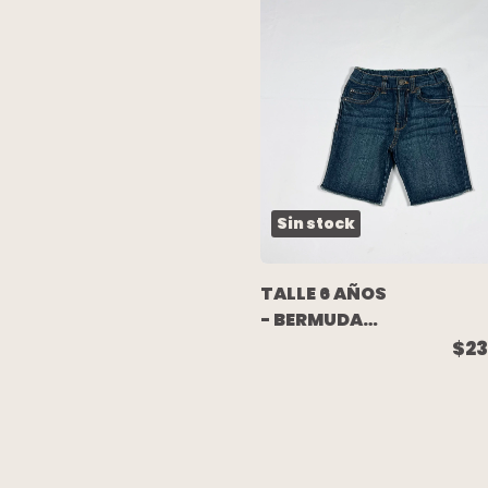
Sin stock
TALLE 6 AÑOS
- BERMUDA
AZUL
$23
DEFLECADA -
CARTERS