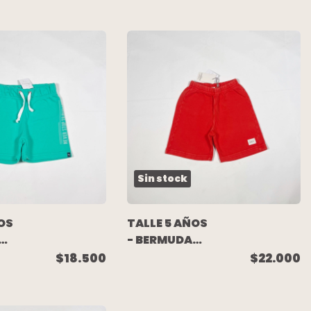
RIS
Sin stock
OS
TALLE 5 AÑOS
- BERMUDA
ALGODON
$18.500
$22.000
RUSTICO
A -
ROJA
(C/ETIQUETA)