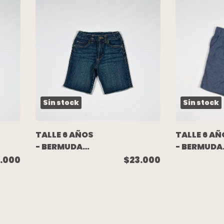
Sin stock
Sin stock
TALLE 6 AÑOS
TALLE 6 AÑ
- BERMUDA
- BERMUDA
AZUL
JEAN LIVIA
.000
$23.000
DEFLECADA -
AZUL -
CARTERS
CARTERS