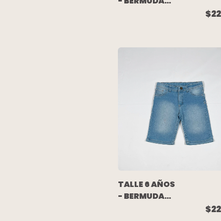
- BERMUDA
JEAN
$22
ELASTIZADA
CELESTE -
PAULA CAHEN
DANVERS
TALLE 6 AÑOS
- BERMUDA
JEAN CELESTE
$22
GASTADA -