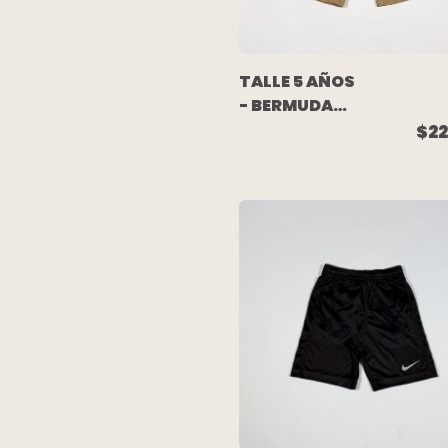
TALLE 5 AÑOS
- BERMUDA
GABARDINA
$22
CARGO BEIGE
- GAP