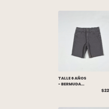
CHEEKY
TALLE 6 AÑOS
- BERMUDA
JEAN
$22
ELASTIZADA
GRIS -
CARTERS