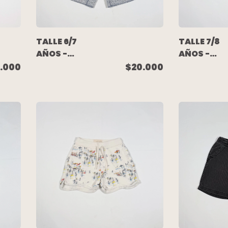
TALLE 6/7
TALLE 7/8
AÑOS -
AÑOS -
BERMUDA
BERMUDA
.000
$20.000
ALGODON
ALGODON
RUSTICO
RUSTICO G
AZUL
TIBURONES
MELANGE -
H&M
GAP