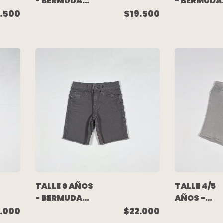
- BERMUDA
- BERMUDA
ALGODON
ALGODON
.500
$19.500
RUSTICO
RUSTICO
AZUL
VERDE
(C/ETIQUETA)
(C/ETIQUE
- SONIC
- MIMO
MAGIC
TALLE 6 AÑOS
TALLE 4/5
- BERMUDA
AÑOS -
JEAN
BERMUDA
.000
$22.000
ELASTIZADA
ALGODON