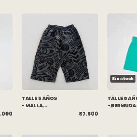
GRIS -
RUSTICO G
CARTERS
- H&M
Sin stock
TALLE 5 AÑOS
TALLE 6 AÑ
- MALLA
- BERMUDA
BERMUDA
ALGODON
.000
$7.500
NEGRA Y GRIS
RUSTICO
NUEVA -
VERDE AGU
DISNEY PIXAR
MIMO