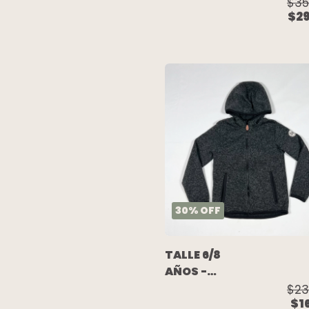
CAMPERA
$35
$29
BOMBER
ALGODON
C/FRISA
TERRACOTA -
H&M
30
%
OFF
TALLE 6/8
AÑOS -
CAMPERA
$23
$1
ALGODON