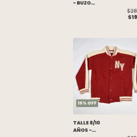
- BUZO
ALGODON
$28
$1
C/FRISA GRIS
OSCURO
ESCRITURAS -
PIOPPA
15
%
OFF
TALLE 8/10
AÑOS -