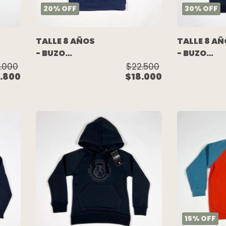
20
%
OFF
30
%
OFF
TALLE 8 AÑOS
TALLE 8 A
- BUZO
- BUZO
ALGODON
ALGODON
.000
$22.500
.800
$18.000
RUSTICO
C/FRISA AZ
AZUL GRIS -
ESCRITURA
KAPPA
BEIGE
(C/ETIQUE
- MAGDAL
ESPOSITO
15
%
OFF