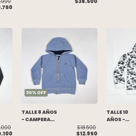
CAMPERA
ALGODON
.000
$36.500
.750
JEAN AZUL
C/FRISA
GASTADA
NEGRO -
CAPUCHA
AKIABARA
ALGODON
DESMONTABLE
- H&M
30
%
OFF
TALLE 8 AÑOS
TALLE 10
- CAMPERA
AÑOS -
ALGODON
CAMPERA
.000
$18.500
6.100
$12.950
C/FRISA
ALGODON