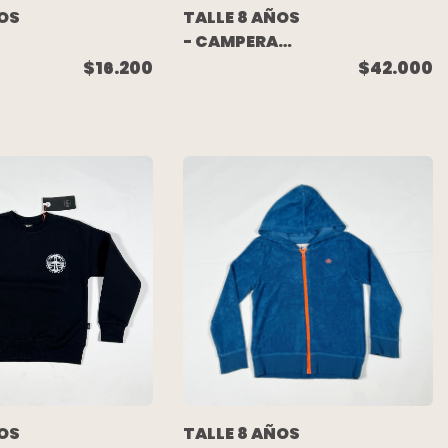
TALLE 8 AÑOS
ÑOS
- CAMPERA
ALGODON
$42.000
$16.200
RUSTICO
AZUL
(C/ETIQUETA)
- PIOPPA
ÑOS
TALLE 8 AÑOS