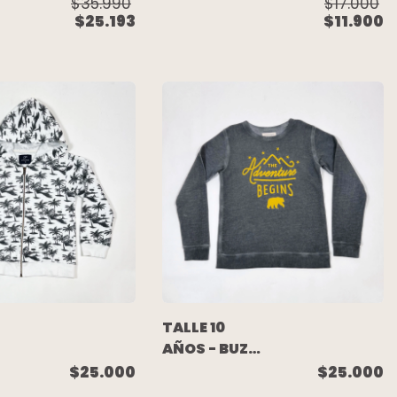
ALGODON
$35.990
$17.000
$25.193
$11.900
C/FRISA AZUL
"THE ROLLING
STONE" -
H&M
TALLE 10
AÑOS - BUZO
ALGODON
$25.000
$25.000
RUSTICO GRIS