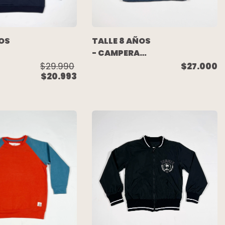
ÑOS
TALLE 8 AÑOS
- CAMPERA
JEAN AZUL -
$29.990
$27.000
$20.993
UL
CHEEKY
TA)
ENA