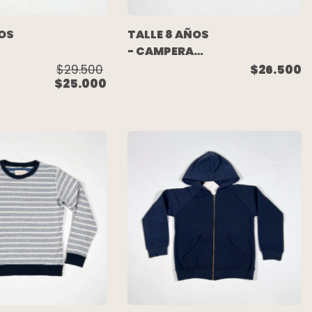
ÑOS
TALLE 8 AÑOS
- CAMPERA
BOMBER
$29.500
$26.500
$25.000
ROMPEVIENTO
NEGRA
O -
FORRADA -
EN
WANNA GO