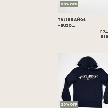
30
%
OFF
TALLE 8 AÑOS
- BUZO
ALGODON
$24
$16
C/FRISA
NEGRO
ESTAMPA
ESPALDA -
SPY
20
%
OFF