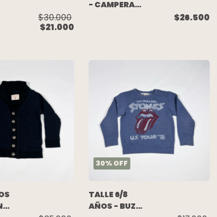
- CAMPERA
TOWEL AZUL -
$30.000
$26.500
$21.000
PAULA CAHEN
DANVERS
TA)
30
%
OFF
ÑOS
TALLE 6/8
N
AÑOS - BUZO