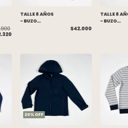
TALLE 8 AÑOS
TALLE 8 A
- BUZO
- BUZO
ALGODON
ALGODON
.900
$42.000
2.320
RUSTICO
RUSTICO
NEGRO
NARANJA
ESTAMPA
COMBINAD
(C/ETIQUETA)
PAULA CAH
- GARCON
DANVERS
GARCIA
20
%
OFF