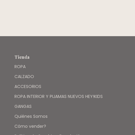
C/FRISA GRIS
JAZPIADA -
H&M
Tienda
ROPA
CALZADO
ACCESORIOS
ROPA INTERIOR Y PIJAMAS NUEVOS HEY!KIDS
GANGAS
Quiénes Somos
Cómo vender?