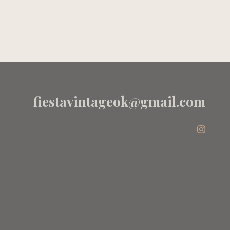
LAVADO
ESCRITURA -
-
AKIABARA
fiestavintageok@gmail.com