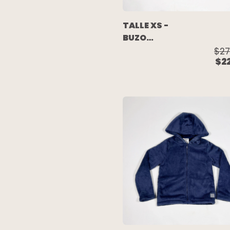
TALLE XS -
BUZO
ALGODON
$27
$2
C/FRISA AZUL
ESCRITURA -
PRIMARK