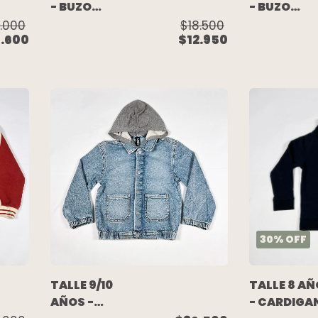
- BUZO
- BUZO
ALGODON
ALGODON
.000
$18.500
9.600
$12.950
C/FRISA
C/FRISA
NEGRO
NEGRO
ESTAMPA
ESTAMPA
(NUEVO SIN
ESPALDA
USO) - FULL
(C/ETIQUE
SAIL
- SPY
30
%
OFF
TALLE 9/10
TALLE 8 A
AÑOS -
- CARDIGA