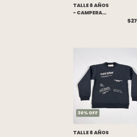
TALLE 8 AÑOS
- CAMPERA
PELITO AZUL -
$27
CHUBBY
30
%
OFF
TALLE 8 AÑOS