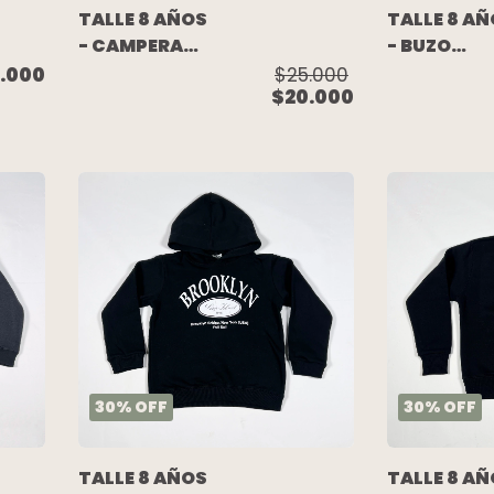
TALLE 8 AÑOS
TALLE 8 A
- CAMPERA
- BUZO
NEOPREN
ALGODON
.000
$25.000
$20.000
C/FRISA AZUL
RUSTICO
- HOLLEY
RAYADO -
AKIABARA
30
%
OFF
30
%
OFF
TALLE 8 AÑOS
TALLE 8 A