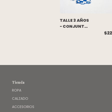
TALLE 3 AÑOS
- CONJUNTO
TOWELL
$22
SHORT Y
REMERA AZUL
Y BLANCO -
GRISINO
Tienda
ROPA
CALZADO
ACCESORIOS