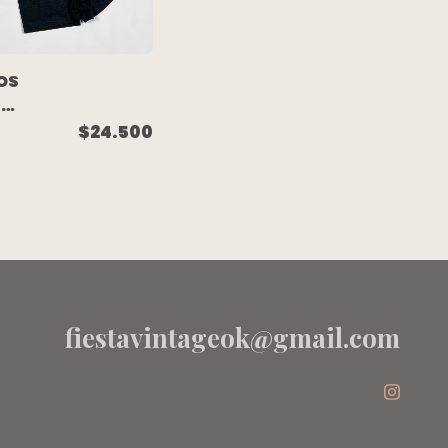
OS
TO
O
$24.500
KE
fiestavintageok@gmail.com