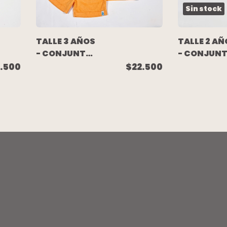
Sin stock
TALLE 3 AÑOS
TALLE 2 AÑ
- CONJUNTO
- CONJUN
TOWELL
DEPORTIV
.500
$22.500
SHORT Y
REMERA
REMERA
M/CORTA
NARANJA -
GRIS
GRISINO
C/SHORT
NEGRO - NI