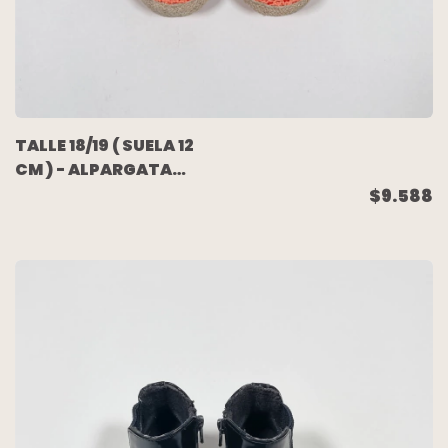
TALLE 18/19 ( SUELA 12
CM ) - ALPARGATA
LONA Y CROCHET
$9.588
NARANJA C/YUTE -
H&M