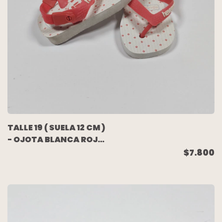
TALLE 19 ( SUELA 12 CM )
- OJOTA BLANCA ROJA
MINIE - HAVAIANAS
$7.800