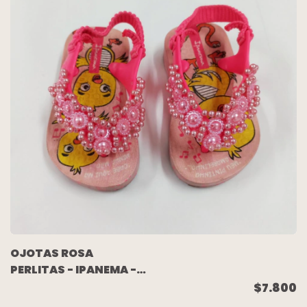
OJOTAS ROSA
PERLITAS - IPANEMA -
TALLE 19/20EUR (12CM
$7.800
SUELA)