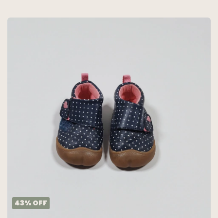
NIKE
43
%
OFF