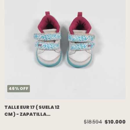
46
%
OFF
TALLE EUR 17 ( SUELA 12
CM ) - ZAPATILLA
CUERO BLANCO SUELA
$18.594
$10.000
CELESTE PIPA FUCSIA -