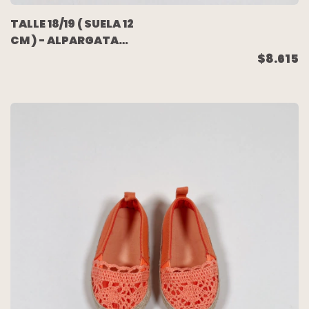
TALLE 18/19 ( SUELA 12
CM ) - ALPARGATA
LONA RAYADAS C/YUTE
$8.615
- H&M