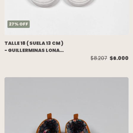
27
%
OFF
TALLE 18 ( SUELA 13 CM )
- GUILLERMINAS LONA
BLANCA - MIMO
$8.207
$6.000