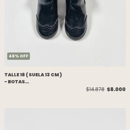
46
%
OFF
TALLE 18 ( SUELA 13 CM )
- BOTAS
ENCHAROLADAS
$14.878
$8.000
NEGRAS - ZARA