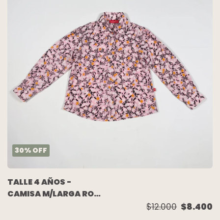
30
%
OFF
TALLE 4 AÑOS -
CAMISA M/LARGA ROSA
FLORES -
$12.000
$8.400
ACQUACHIARE