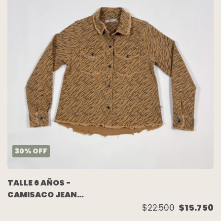
30
%
OFF
TALLE 6 AÑOS -
CAMISACO JEAN
ELASTIZADO CAMEL -
$22.500
$15.750
WANAMA