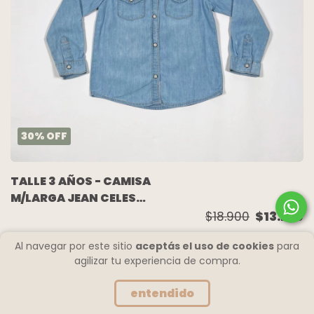
30
%
OFF
TALLE 3 AÑOS - CAMISA
M/LARGA JEAN CELESTE
- CARTERS
$18.900
$13.230
Al navegar por este sitio
aceptás el uso de cookies
para
agilizar tu experiencia de compra.
entendido