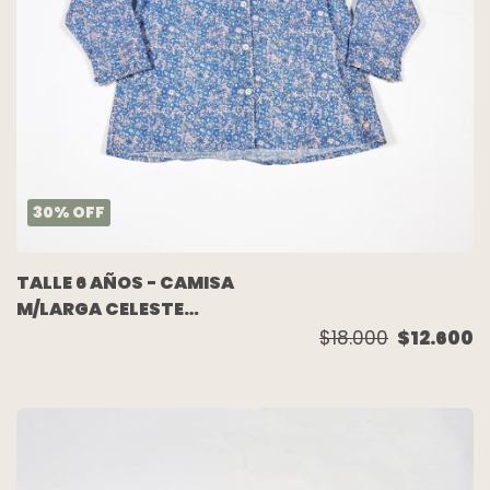
30
%
OFF
TALLE 6 AÑOS - CAMISA
M/LARGA CELESTE
FLORES - BABY
$18.000
$12.600
COTTONS