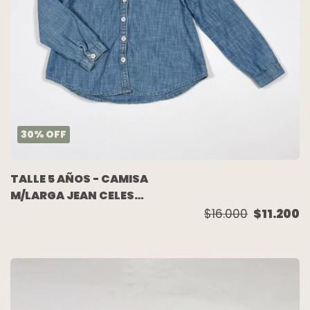
30
%
OFF
TALLE 5 AÑOS - CAMISA
M/LARGA JEAN CELESTE
GASTADA - OLD NAVY
$16.000
$11.200