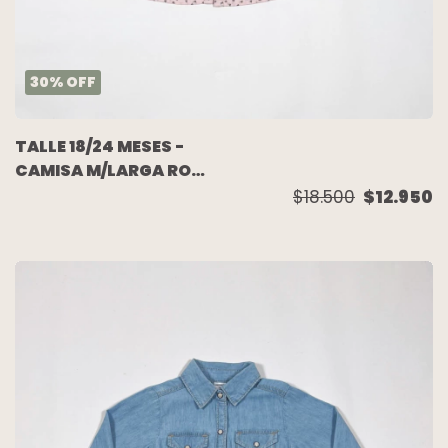
30
%
OFF
TALLE 18/24 MESES -
CAMISA M/LARGA ROSA
CORAZONES - ZARA
$18.500
$12.950