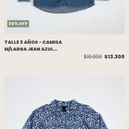
30
%
OFF
TALLE 3 AÑOS - CAMISA
M/LARGA JEAN AZUL
GASTADO - CHUBBY
$19.000
$13.300