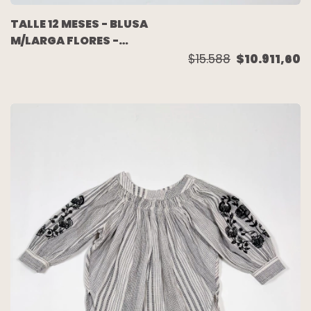
TALLE 12 MESES - BLUSA
M/LARGA FLORES -
BABY COTTONS
$15.588
$10.911,60