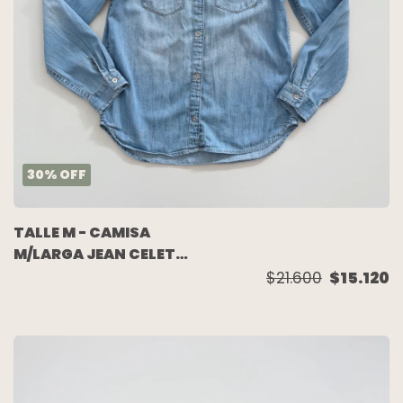
30
%
OFF
TALLE M - CAMISA
M/LARGA JEAN CELETE
GASTADA - GAP
$21.600
$15.120