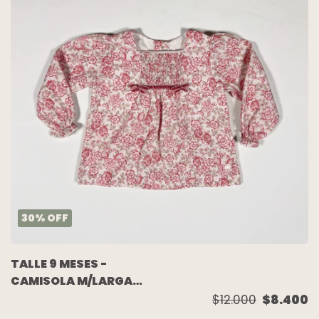
30
%
OFF
TALLE 9 MESES -
CAMISOLA M/LARGA
BLANCA FLORES - BABY
$12.000
$8.400
COTTONS