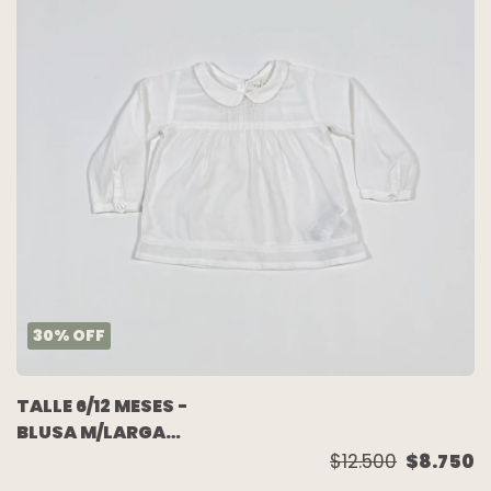
30
%
OFF
TALLE 6/12 MESES -
BLUSA M/LARGA
BLANCA - SFERA
$12.500
$8.750