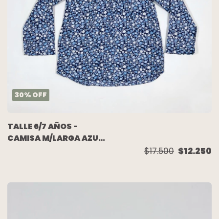
30
%
OFF
TALLE 6/7 AÑOS -
CAMISA M/LARGA AZUL
FLORES - H&M
$17.500
$12.250