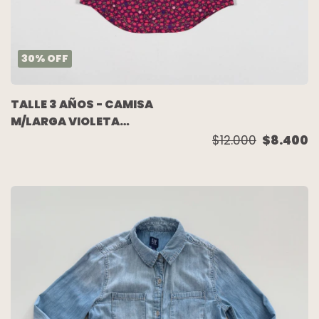
30
%
OFF
TALLE 3 AÑOS - CAMISA
M/LARGA VIOLETA
FLORES - OSHKOSH
$12.000
$8.400