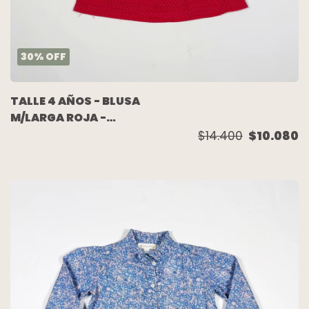
30
%
OFF
TALLE 4 AÑOS - BLUSA
M/LARGA ROJA -
AKIABARA
$14.400
$10.080