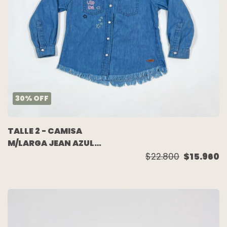
30
%
OFF
TALLE 2 - CAMISA
M/LARGA JEAN AZUL
BORDADA - CHEEKY
$22.800
$15.960