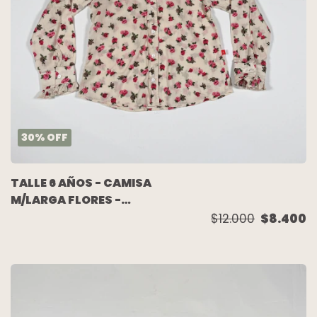
30
%
OFF
TALLE 6 AÑOS - CAMISA
M/LARGA FLORES -
ACQUACHIARE
$12.000
$8.400