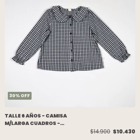
30
%
OFF
TALLE 6 AÑOS - CAMISA
M/LARGA CUADROS -
CHEEKY
$14.900
$10.430