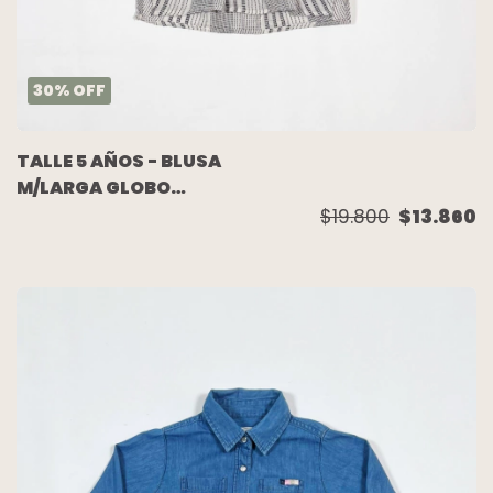
30
%
OFF
TALLE 5 AÑOS - BLUSA
M/LARGA GLOBO
CRUDA NEGRA
$19.800
$13.860
BORDADA - ZARA