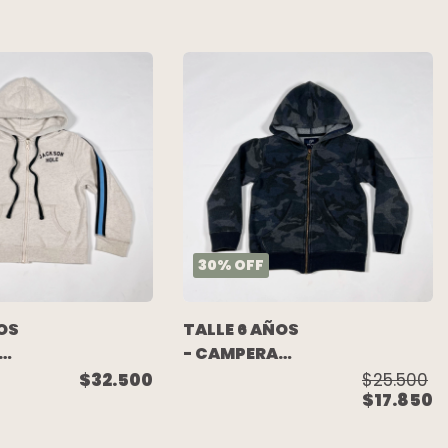
LA
NARANJA
BORDADO -
WANAMA
30
%
OFF
OS
TALLE 6 AÑOS
- CAMPERA
ALGODON
$32.500
$25.500
$17.850
RIS
C/FRISA
CAMUFLADA