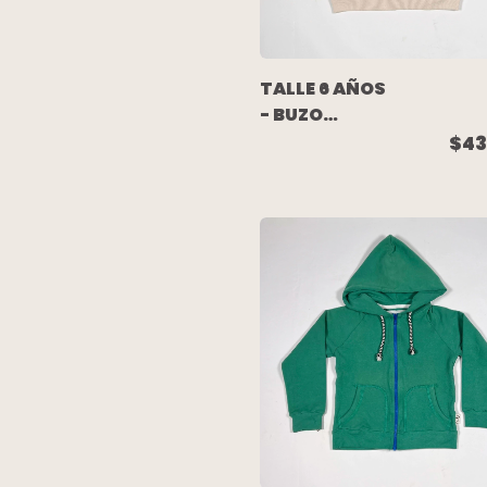
TALLE 6 AÑOS
- BUZO
ALGODON
$43
RUSTICO
CRUDO
ESTAMPA
(C/ETIQUETA)
- AKIABARA