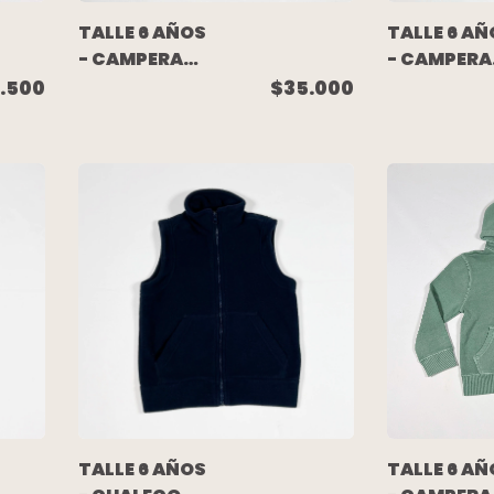
TALLE 6 AÑOS
TALLE 6 AÑ
- CAMPERA
- CAMPERA
ALGODON
BOMBER
.500
$35.000
RUSTICO
VERDE
VISON DIBUJO
(NUEVA SIN
ESPALDA -
USO) -
HERENCIA
WANAMA
TALLE 6 AÑOS
TALLE 6 AÑ