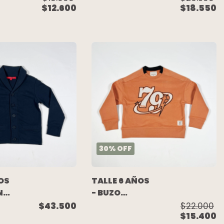
$12.600
$18.550
OJO
C/FRISA ROJO
 -
(C/ETIQUETA)
- MIMO
30
%
OFF
OS
TALLE 6 AÑOS
N
- BUZO
ALGODON
$43.500
$22.000
$15.400
C/FRISA