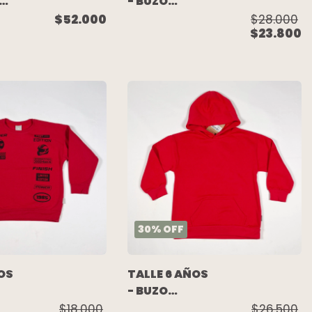
- BUZO
ALGODON
$52.000
$28.000
$23.800
C/FRISA AZUL
- PIOPPA
TA)
A
30
%
OFF
OS
TALLE 6 AÑOS
- BUZO
ALGODON
$18.000
$26.500