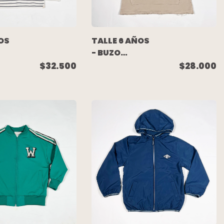
OS
TALLE 6 AÑOS
- BUZO
ALGODON
$32.500
$28.000
RUSTICO
O
BEIGE
NUMERO
ESPALDA
N
(C/ETIQUETA)
- MIMO