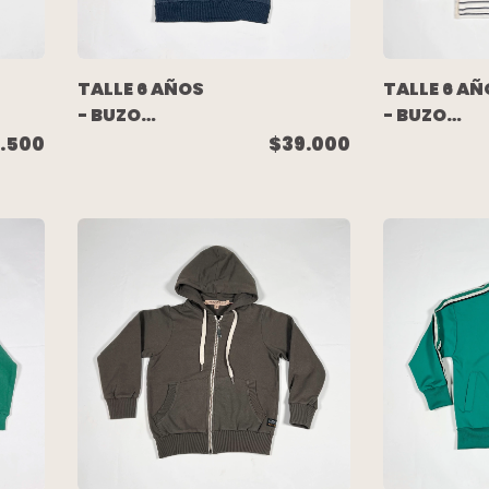
TALLE 6 AÑOS
TALLE 6 AÑ
- BUZO
- BUZO
ALGODON
LIVIANO
.500
$39.000
RUSTICO
WAFFLE
AZUL
ELASTIZAD
MELANGE
BLANCO
(C/ETIQUETA)
RAYADO
- GARCON
(NUEVO SI
GARCIA
USO) -
PIOPPA