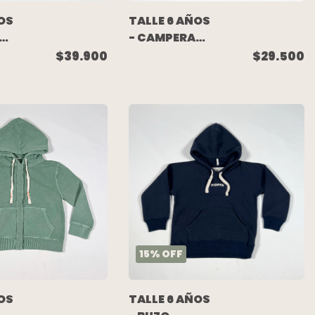
OS
TALLE 6 AÑOS
- CAMPERA
ROMPEVIENTO
$39.900
$29.500
AZUL
FORRADA EN
ALGODON -
MIMO
15
%
OFF
OS
TALLE 6 AÑOS