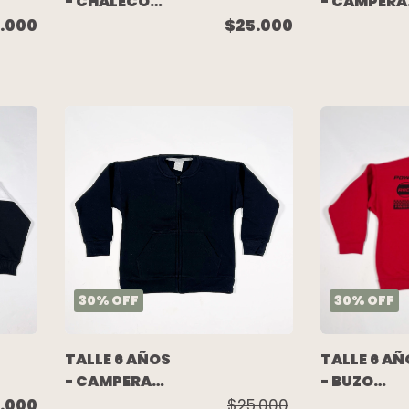
- CHALECO
- CAMPERA
POLAR AZUL -
ALGODON
.000
$25.000
MIMO
RUSTICO
VERDE
(C/ETIQUE
- AKIABAR
30
%
OFF
30
%
OFF
TALLE 6 AÑOS
TALLE 6 AÑ
- CAMPERA
- BUZO
BOMBER
ALGODON
.000
$25.000