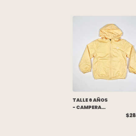
CRUDO
ESTAMPA
(C/ETIQUETA)
- FULL SAIL
TALLE 6 AÑOS
- CAMPERA
ROMPEVIENTO
$28
AMARILLA
FORRADA EN