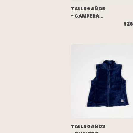
TALLE 6 AÑOS
- CAMPERA
ALGODON
$26
RUSTICO
VERDE
ESCRITURA
ESPALDA -
PAULA CAHEN
DANVERS
TALLE 6 AÑOS