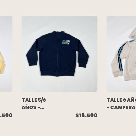
ESTAMPA
AZUL - PAU
(C/ETIQUETA)
CAHEN
- FULL SAIL
DANVERS
TALLE 5/6
TALLE 6 AÑ
AÑOS -
- CAMPERA
CAMPERA
ALGODON
.500
$18.500
ALGODON
RUSTICO G
RUSTICO
MELANGE -