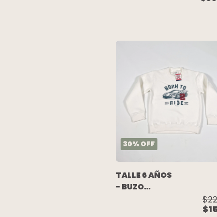
RUSTICO
NEGRA
COMBINADA
(C/ETIQUETA)
- MIMO
30
%
OFF
TALLE 6 AÑOS
- BUZO
ALGODON
$22
$1
C/FRISA