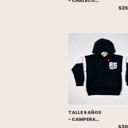
- CHALECO
PELITO AZUL -
$25
CHUBBY
TALLE 6 AÑOS
- CAMPERA
ALGODON
$30