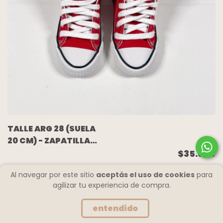
TALLE ARG 28 (SUELA
20 CM) - ZAPATILLA
BOTITA LONA ROJA
$35.000
(NUEVA SIN USO) -
Al navegar por este sitio
aceptás el uso de cookies
para
JOHN FOOS
agilizar tu experiencia de compra.
entendido