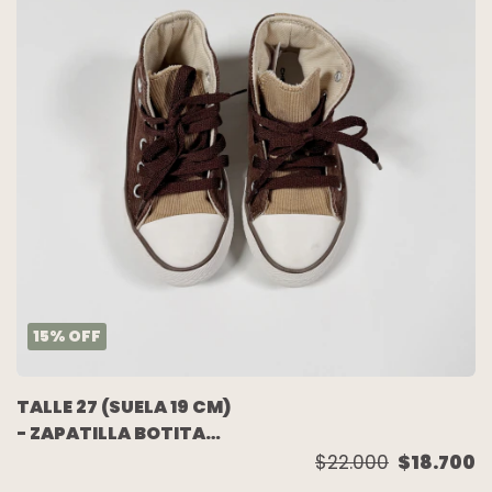
15
%
OFF
TALLE 27 (SUELA 19 CM)
- ZAPATILLA BOTITA
CORDEROY
$22.000
$18.700
CHOCOLATE BEIGE -