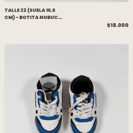
TALLE 22 (SUELA 15.5
CM) - BOTITA NOBUC
BEIGE C/VELCRO -
$18.000
CHEEKY