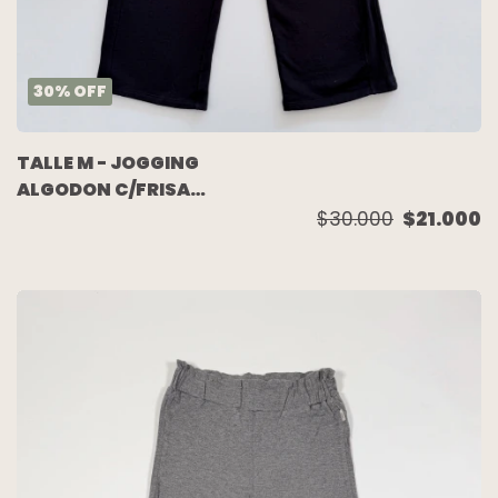
30
%
OFF
TALLE M - JOGGING
ALGODON C/FRISA
NEGRO - COMO
$30.000
$21.000
QUIERES