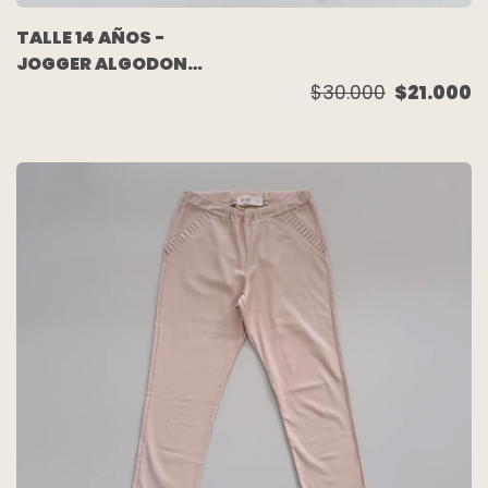
TALLE 14 AÑOS -
JOGGER ALGODON
C/FRISA ROSA - PIOPPA
$30.000
$21.000