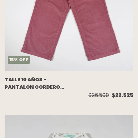
15
%
OFF
TALLE 10 AÑOS -
PANTALON CORDEROY
WIDE LEG ROSA -
$26.500
$22.525
CHEEKY