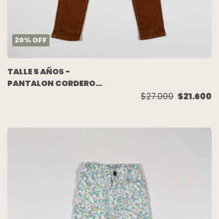
20
%
OFF
TALLE 5 AÑOS -
PANTALON CORDEROY
CAMEL - ZARA
$27.000
$21.600