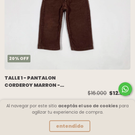
20
%
OFF
TALLE 1 - PANTALON
CORDEROY MARRON -
PAULA CAHEN
$16.000
$12.800
DANVERS
Al navegar por este sitio
aceptás el uso de cookies
para
agilizar tu experiencia de compra.
entendido