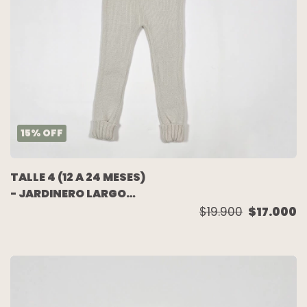
15
%
OFF
TALLE 4 (12 A 24 MESES)
- JARDINERO LARGO
TEJIDO LANA BEIGE -
$19.900
$17.000
MINI ANIMA