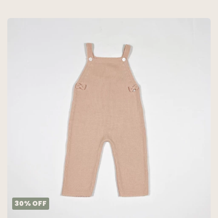
30
%
OFF