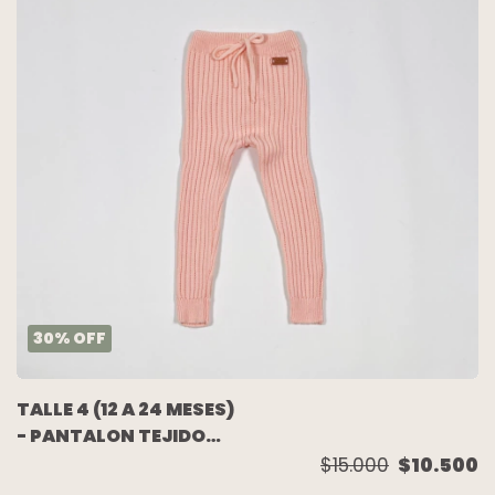
30
%
OFF
TALLE 4 (12 A 24 MESES)
- PANTALON TEJIDO
LANA ROSA - MINI
$15.000
$10.500
ANIMA