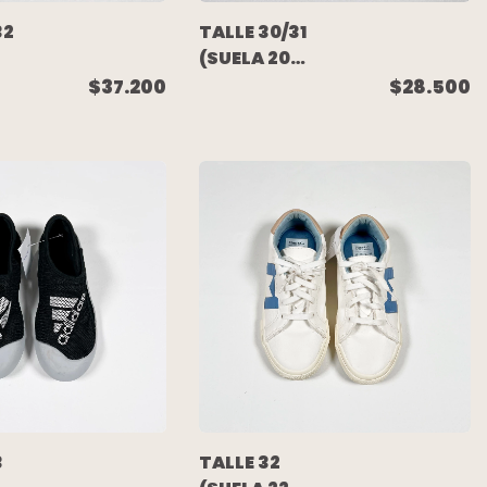
32
TALLE 30/31
(SUELA 20
CM) -
$37.200
$28.500
CHANCLA
ROJA -
AKIABARA
3
TALLE 32