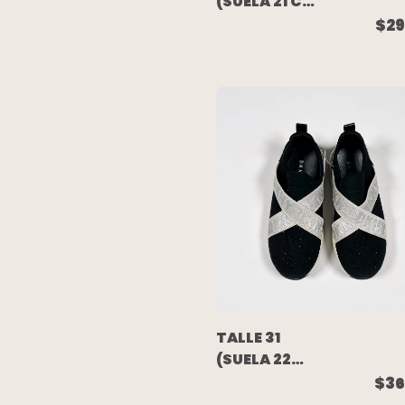
(SUELA 21 CM)
- ZAPATILLA
$29
NEGRA ROSA
DOBLE
VELCRO -
NIKE
TALLE 31
(SUELA 22
CM) -
$36
ZAPATILLA