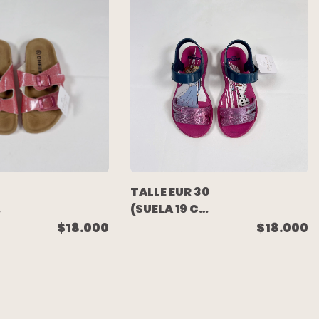
PUMA
 -
TALLE EUR 30
(SUELA 19 CM)
- SANDALIA
$18.000
$18.000
GOMA AZUL
ROSA FROZEN
A -
- GRENDENE
KIDS