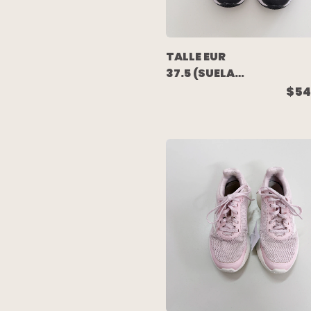
TALLE EUR
37.5 (SUELA
27 CM) -
$54
ZAPATILLA
DEPORTIVA
NEGRA - NIKE