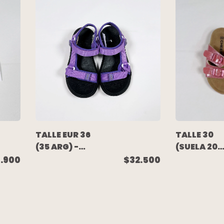
BLANCA LILA -
BLANCA
ZARA
COMBINADA
47 STREET
TALLE EUR 36
TALLE 30
(35 ARG) -
(SUELA 20
SANDALIA
CM) -
.900
$32.500
NEOPREN
SANDALIA
VIOLETA - HI-
ROSA
TEC
METALIZAD
CHEEKY