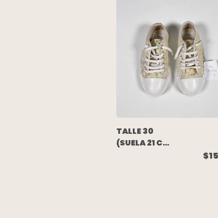
TALLE 30
(SUELA 21 CM)
- ZAPATILLA
$15
PLATAFORMA
BRILLO -
MIMO