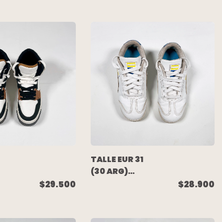
GRA
ZAPATILLA
BOTITA
CUERO
BLANCA -
ZARA
TALLE EUR 31
(30 ARG)
(SUELA 21 CM)
$28.900
$29.500
- ZAPATILLA
CUERO
BLANCA -