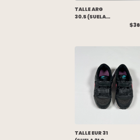
TALLE ARG
30.5 (SUELA
23.5 CM) -
$36
ZAPATILLA
DEPORTIVA
ROSA -
ADIDAS
TALLE EUR 31