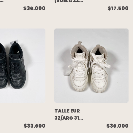
CM)
(SUELA 22
A
CM) -
$36.000
$17.500
ZAPATILLA
CUERO
BLANCA
COMBINADA -
MIMO
TALLE EUR
32/ARG 31
(SUELA 23
$33.600
$36.000
CM) -