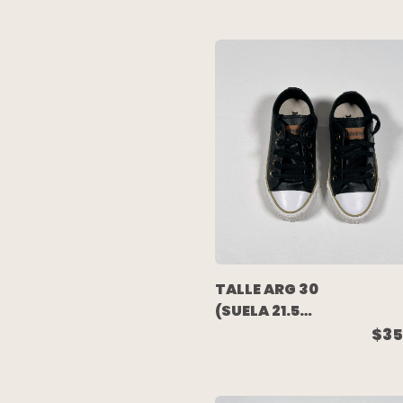
NEGRA BRILLO
- DKNY
TALLE ARG 30
(SUELA 21.5
CM) -
$35
ZAPATILLA
CUERO NEGRA
- JOHN FOOS