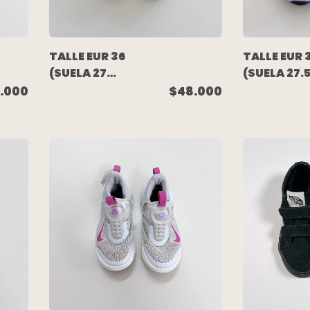
TALLE EUR 36
TALLE EUR 
(SUELA 27
(SUELA 27.
CM) -
CM) -
.000
$48.000
ZAPATILLA
ZAPATILLA
DEPORTIVA
DEPORTIVA
BLANCA
LILA - NIKE
COMBINADA -
PUMA