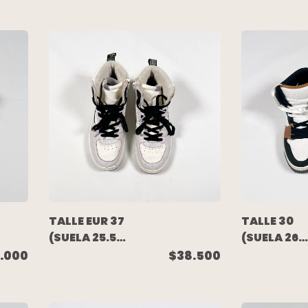
CUERO NEGRA
CUERO NE
- UNDER
- NIKE
ARMOUR
TALLE EUR 37
TALLE 30
(SUELA 25.5
(SUELA 26
CM) -
CM) -
.000
$38.500
ZAPATILLA
ZAPATILLA
BOTITA
BOTITA
CUERO
CUERO