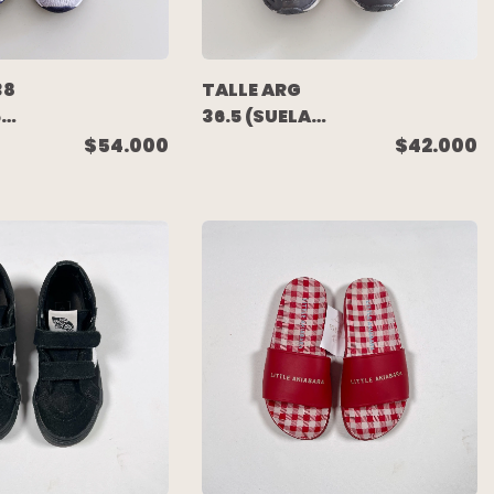
38
TALLE ARG
5
36.5 (SUELA
27 CM) -
$54.000
$42.000
ZAPATILLA
DEPORTIVA
GRIS ROSA -
UNDER
ARMOUR