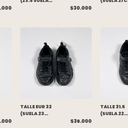
(23.5 SUELA
(SUELA 21 
CM) -
- ZAPATILL
.000
$30.000
ZAPATILLA
C/VELCRO
BEIGE
NEGRA -
BRILLITOS -
ADIDAS
BEBE GIRLS
TALLE EUR 32
TALLE 31.5
(SUELA 23
(SUELA 22
CM) -
CM) -
.000
$36.000
ZAPATILLA
ZAPATILLA