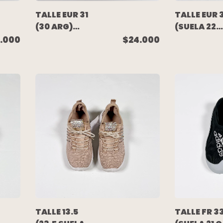
TALLE EUR 31
TALLE EUR 
(30 ARG)
(SUELA 22
(SUELA 23
CM) -
.000
$24.000
CM) -
ZAPATILLA
ZAPATILLA
BOTITA
DEPORTIVA
NEGRA -
CELESTE
VANS
C/VELCRO -
NIKE
TALLE 13.5
TALLE FR 3