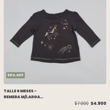
30
%
OFF
TALLE 6 MESES -
REMERA M/LARGA
VISON ESTAMPA
$7.000
$4.900
DORADA - CARTERS