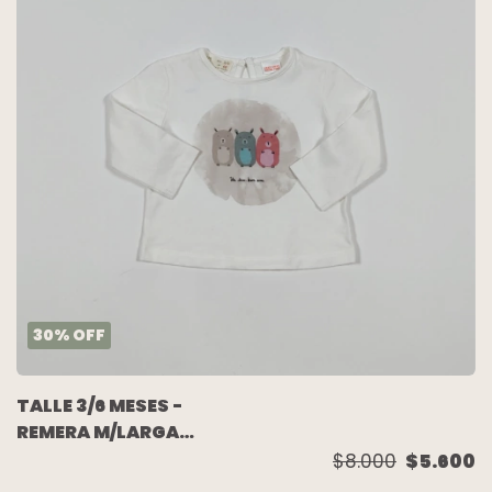
30
%
OFF
TALLE 3/6 MESES -
REMERA M/LARGA
BLANCA OSITOS - ZARA
$8.000
$5.600