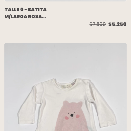
TALLE 0 - BATITA
M/LARGA ROSA
LUNARES OSO - BABY
$7.500
$5.250
COTTONS