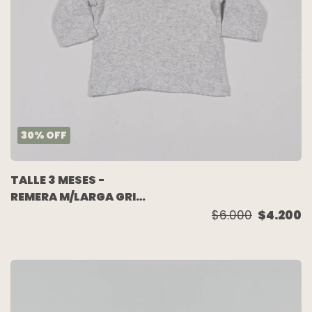
30
%
OFF
TALLE 3 MESES -
REMERA M/LARGA GRIS
MELANGE CALADA -
$6.000
$4.200
CARTERS