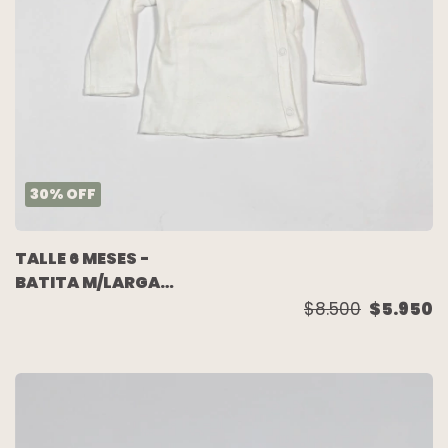
30
%
OFF
TALLE 6 MESES -
BATITA M/LARGA
BLANCA - CARTERS
$8.500
$5.950