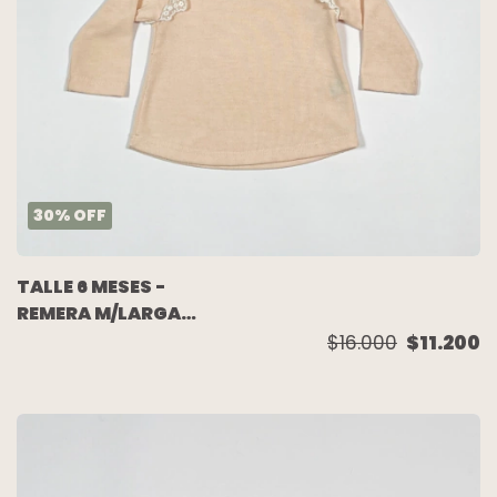
30
%
OFF
TALLE 6 MESES -
REMERA M/LARGA
TEJIDA ROSA VOLADO
$16.000
$11.200
PUNTILLA - PIOPPA