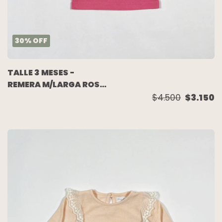
30
%
OFF
TALLE 3 MESES -
REMERA M/LARGA ROSA
ESCRITURA - CARTERS
$4.500
$3.150