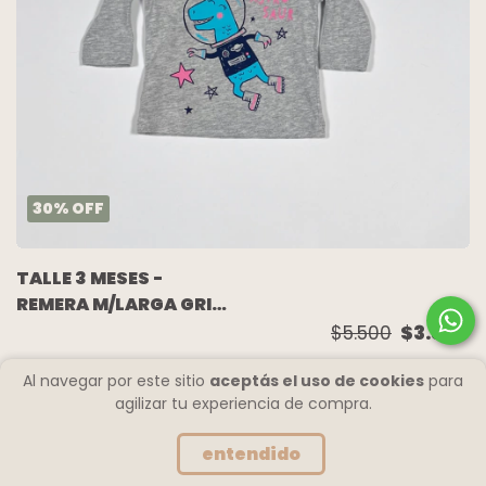
30
%
OFF
TALLE 3 MESES -
REMERA M/LARGA GRIS
DINO CELESTE -
$5.500
$3.850
CARTERS
Al navegar por este sitio
aceptás el uso de cookies
para
agilizar tu experiencia de compra.
entendido