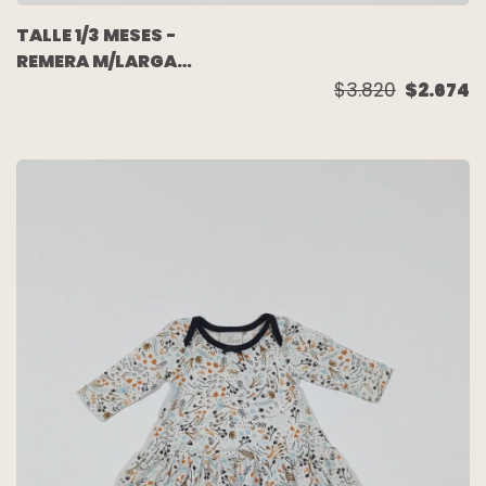
TALLE 1/3 MESES -
REMERA M/LARGA
ALGODON ELASTIZADO
$3.820
$2.674
HONGOS ANIMALITOS
RIBETE SALMON -
BROER