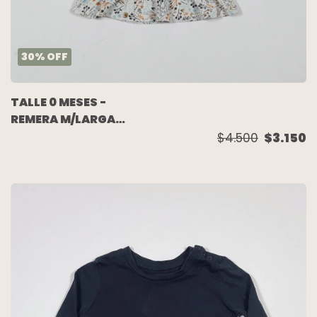
30
%
OFF
TALLE 0 MESES -
REMERA M/LARGA
ALGODON ELASTIZADO
$4.500
$3.150
BLANCA HOJAS
RIBETES NEGROS -
BROER