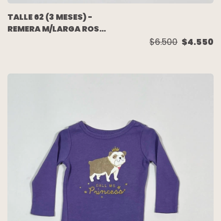
TALLE 62 (3 MESES) -
REMERA M/LARGA ROSA
PERRITOS BRILLO -
$6.500
$4.550
BABY CLUB