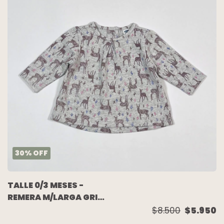
30
%
OFF
TALLE 0/3 MESES -
REMERA M/LARGA GRIS
JIRAFAS - OLD NAVY
$8.500
$5.950