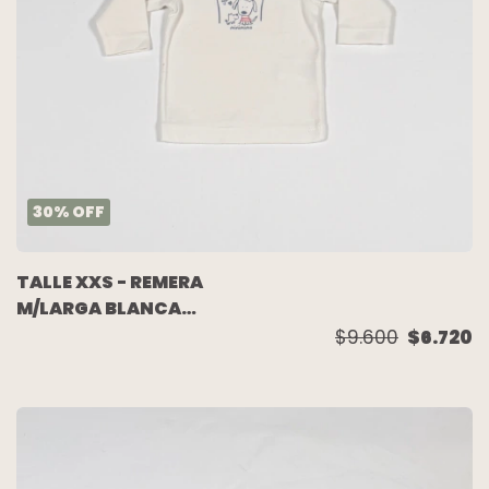
30
%
OFF
TALLE XXS - REMERA
M/LARGA BLANCA
PERRITO - MIMO
$9.600
$6.720