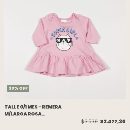
30
%
OFF
TALLE 0/1 MES - REMERA
M/LARGA ROSA
VOLADO GATO SUPER
$3.539
$2.477,30
GIRL - GRISINO