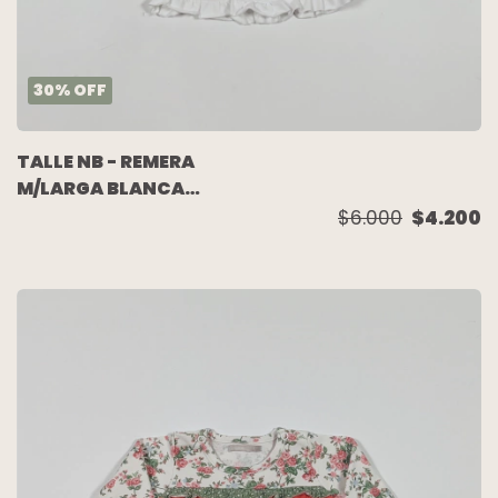
30
%
OFF
TALLE NB - REMERA
M/LARGA BLANCA
VOLADO - MIMO
$6.000
$4.200