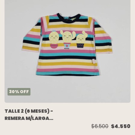
30
%
OFF
TALLE 2 (6 MESES) -
REMERA M/LARGA
RAYAS MULTICOLOR
$6.500
$4.550
CACTUS - OWOKO