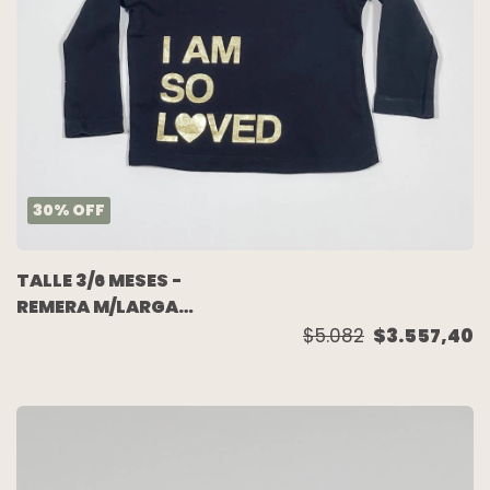
30
%
OFF
TALLE 3/6 MESES -
REMERA M/LARGA
ESCRITURA DORADA -
$5.082
$3.557,40
PRIMARK