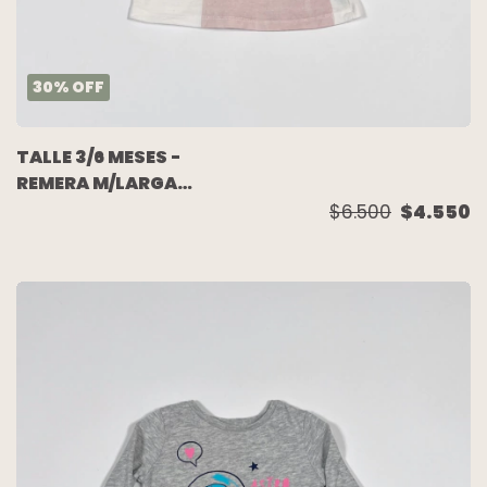
30
%
OFF
TALLE 3/6 MESES -
REMERA M/LARGA
BLANCA CHANCHITO -
$6.500
$4.550
ZARA