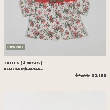
30
%
OFF
TALLE S ( 3 MESES ) -
REMERA M/LARGA
BLANCA FLORES
$4.500
$3.150
VOLADO - MINIMIMO