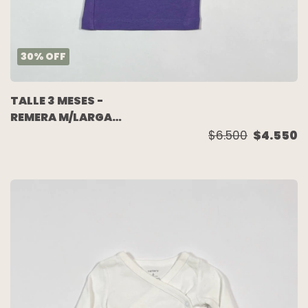
30
%
OFF
TALLE 3 MESES -
REMERA M/LARGA
VIOLETA PERRO -
$6.500
$4.550
CARTERS