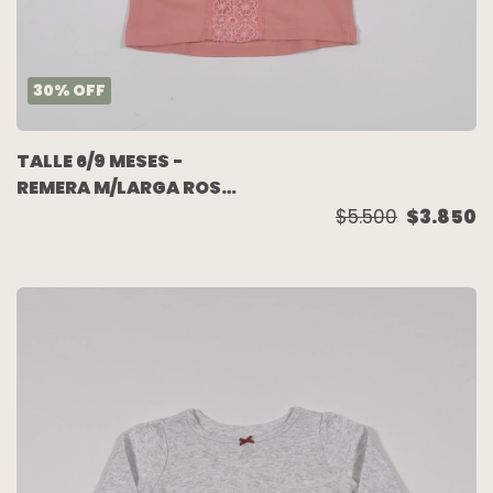
30
%
OFF
TALLE 6/9 MESES -
REMERA M/LARGA ROSA
BORDADA - ZARA
$5.500
$3.850