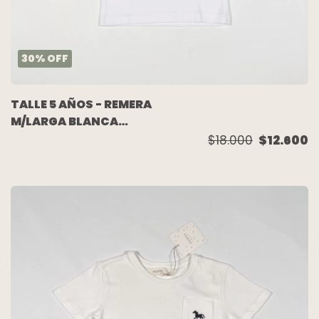
30
%
OFF
TALLE 5 AÑOS - REMERA
M/LARGA BLANCA
(C/ETIQUETA) -
$18.000
$12.600
CHUBBY