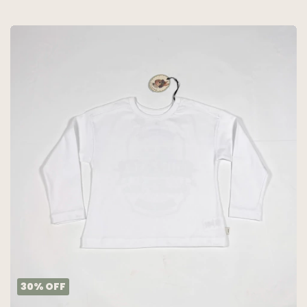
30
%
OFF