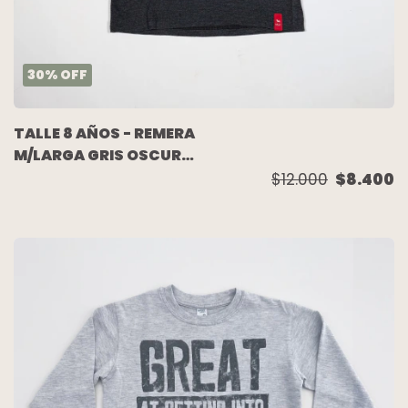
30
%
OFF
TALLE 8 AÑOS - REMERA
M/LARGA GRIS OSCURO
ESTAMPA - MIMO
$12.000
$8.400