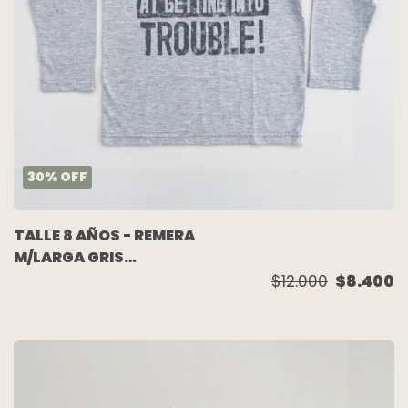
30
%
OFF
TALLE 8 AÑOS - REMERA
M/LARGA GRIS
MELANGE ESCRITURA -
$12.000
$8.400
YAMP