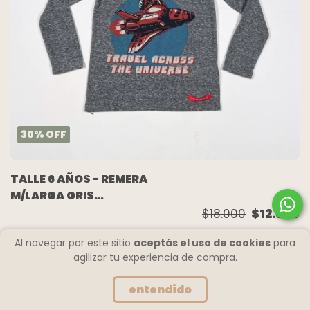
30
%
OFF
TALLE 6 AÑOS - REMERA
M/LARGA GRIS
JAZPIADA BORDO -
$18.000
$12.600
PAULA CAHEN
Al navegar por este sitio
aceptás el uso de cookies
para
DANVERS
agilizar tu experiencia de compra.
entendido