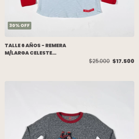
30
%
OFF
TALLE 6 AÑOS - REMERA
M/LARGA CELESTE
ROJA AUTO
$25.000
$17.500
(C/ETIQUETA) - PAULA
CAHEN DANVERS