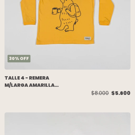
30
%
OFF
TALLE 4 - REMERA
M/LARGA AMARILLA
OSO - PANDY
$8.000
$5.600