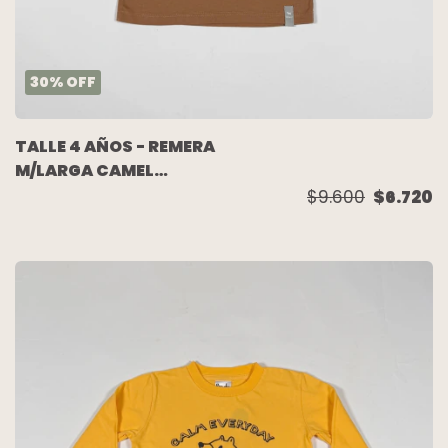
30
%
OFF
TALLE 4 AÑOS - REMERA
M/LARGA CAMEL
ESCRITURA - MIMO
$9.600
$6.720