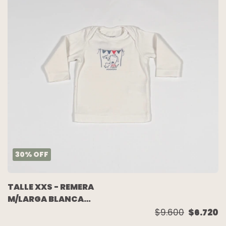
30
%
OFF
TALLE XXS - REMERA
M/LARGA BLANCA
PERRITO - MIMO
$9.600
$6.720