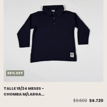
30
%
OFF
TALLE 18/24 MESES -
CHOMBA M/LARGA
ALGODON AZUL -
$9.600
$6.720
BROER