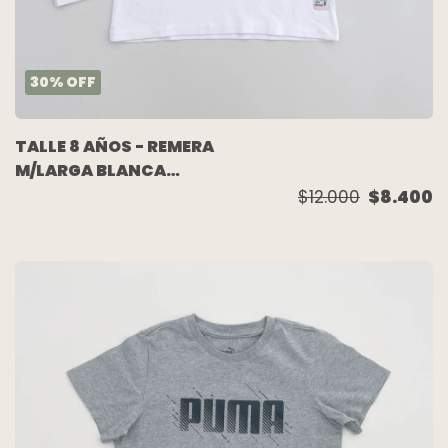
30
%
OFF
TALLE 8 AÑOS - REMERA
M/LARGA BLANCA
"ROCK & ROLL" -
$12.000
$8.400
WANAMA