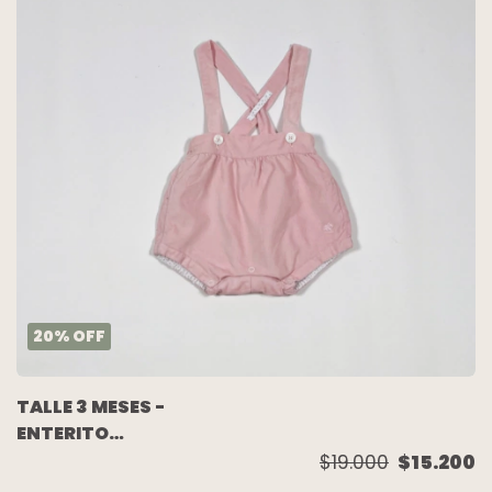
20
%
OFF
TALLE 3 MESES -
ENTERITO
BOMBACHUDO
$19.000
$15.200
CORDEROY ROSA