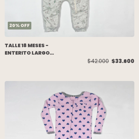
20
%
OFF
TALLE 18 MESES -
ENTERITO LARGO
ALGODON GRIS
$42.000
$33.600
MELANGE FLORES
FORRADO EN
CORDERITO - BABY
COTTONS