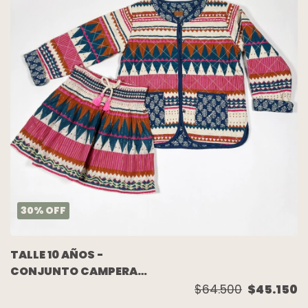
30
%
OFF
TALLE 10 AÑOS -
CONJUNTO CAMPERA
C/POLLERA AZUL
$64.500
$45.150
GUARDAS - RAPSODIA