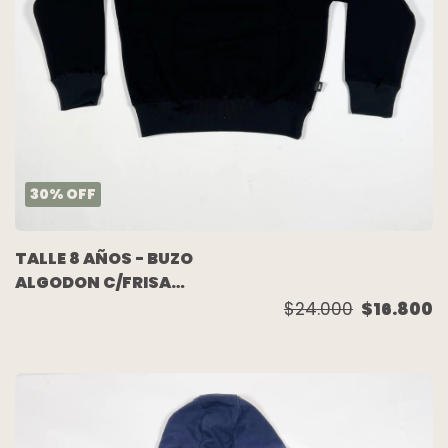
30
%
OFF
TALLE 8 AÑOS - BUZO
ALGODON C/FRISA
NEGRO ESTAMPA
$24.000
$16.800
ESPALDA - SPY