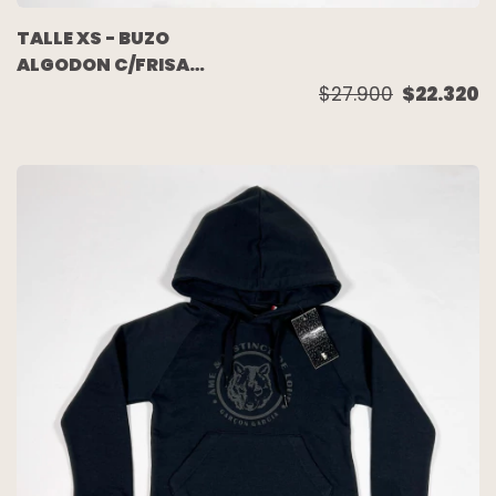
TALLE XS - BUZO
ALGODON C/FRISA
AZUL ESCRITURA -
$27.900
$22.320
PRIMARK