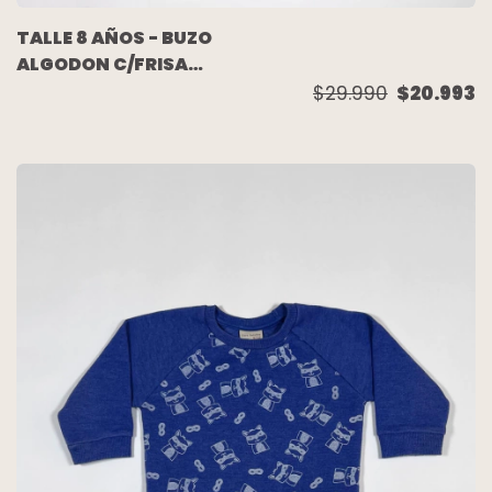
TALLE 8 AÑOS - BUZO
ALGODON C/FRISA
AZUL ESCRITURA BEIGE
$29.990
$20.993
(C/ETIQUETA) -
MAGDALENA ESPOSITO