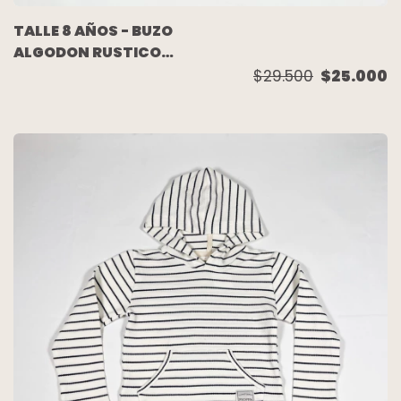
TALLE 8 AÑOS - BUZO
ALGODON RUSTICO
NARANJA COMBINADO
$29.500
$25.000
- PAULA CAHEN
DANVERS