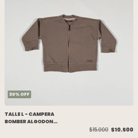
30
%
OFF
TALLE L - CAMPERA
BOMBER ALGODON
C/FRISA VISON - MIMO
$15.000
$10.500