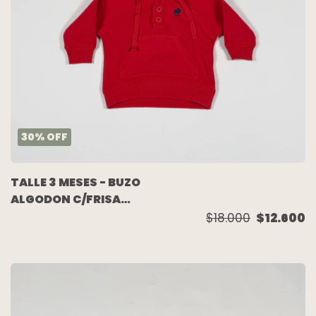
30
%
OFF
TALLE 3 MESES - BUZO
ALGODON C/FRISA
ROJO - BABY COTTONS
$18.000
$12.600