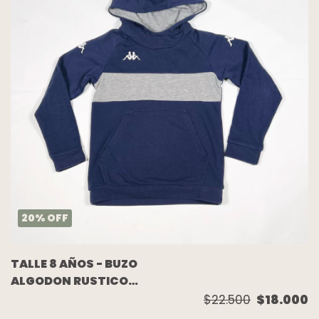
20
%
OFF
TALLE 8 AÑOS - BUZO
ALGODON RUSTICO
AZUL GRIS - KAPPA
$22.500
$18.000