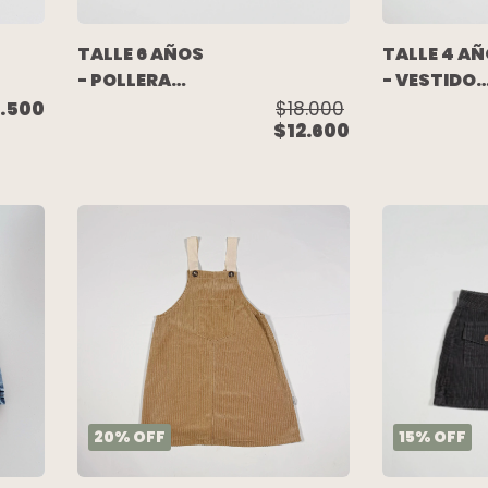
TALLE 6 AÑOS
TALLE 4 A
- POLLERA
- VESTIDO
CORDEROY
M/CORTA
.500
$18.000
$12.600
CAMEL -
RAYADO
ACQUACHIARE
FLORES
BORDADAS 
BENITO
20
%
OFF
15
%
OFF