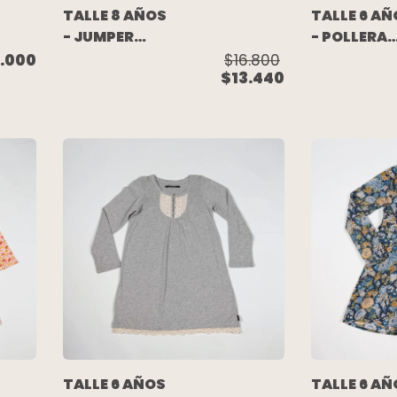
TALLE 8 AÑOS
TALLE 6 AÑ
- JUMPER
- POLLERA
CORDEROY
CORDEROY
.000
$16.800
$13.440
BEIGE - MIMO
GRIS OSCU
- CHEEKY
TALLE 6 AÑOS
TALLE 6 AÑ