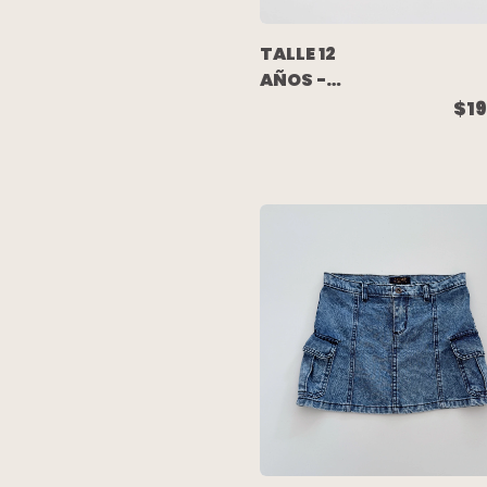
TALLE 12
AÑOS -
POLLERA
$19
JEAN
ELASTIZADA
NEGRA -
MIMO