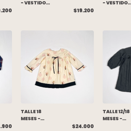
- VESTIDO
- VESTIDO
M/LARGA
M/LARGA
9.200
$19.200
ALGODON
FLORES -
GRIS
PIOPPA
MELANGE -
AKIABARA
TALLE 18
TALLE 12/18
MESES -
MESES -
VESTIDO
VESTIDO
.900
$24.000