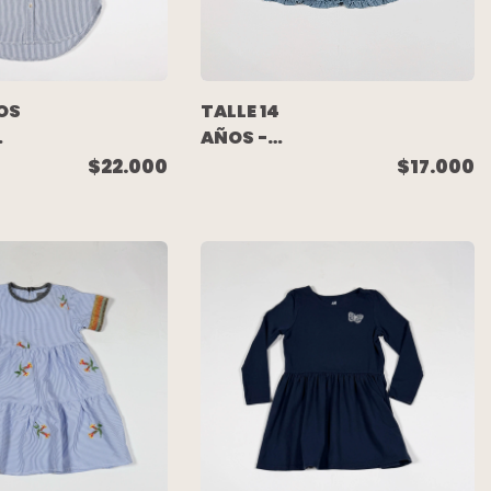
OS
TALLE 14
AÑOS -
POLLERA
$22.000
$17.000
JEAN CELESTE
- MIMO