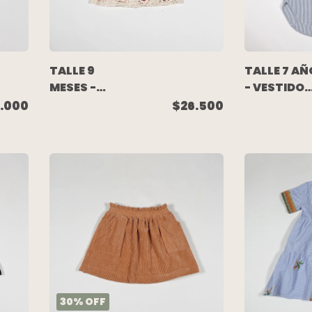
TALLE 9
TALLE 7 AÑ
MESES -
- VESTIDO
VESTIDO
CAMISERO
.000
$26.500
M/LARGA
M/LARGA
CRUDO
RAYADO -
FLORES
ZARA
(C/ETIQUETA)
- AKIABARA
30
%
OFF