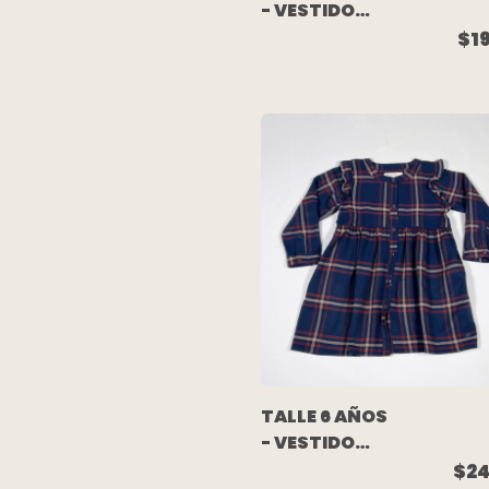
- VESTIDO
M/LARGA
$1
ALGODON
FLORCITAS
(C/ETIQUETA)
- OLD NAVY
TALLE 6 AÑOS
- VESTIDO
CAMISERO
$24