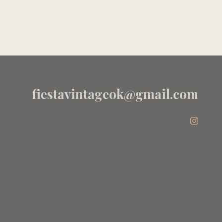
M/LARGA
RO
ROSA - H&M
fiestavintageok@gmail.com