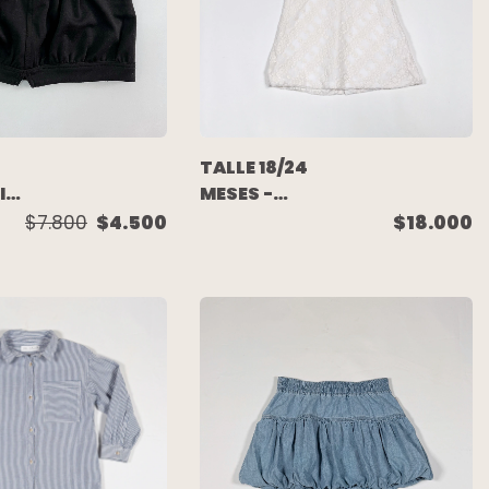
TALLE 18/24
I
MESES -
VESTIDO
$7.800
$4.500
$18.000
A
S/MANGA
CRUDO
BORDADO -
BROER