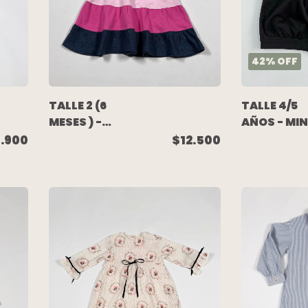
42
%
OFF
TALLE 2 (6
TALLE 4/5
MESES ) -
AÑOS - MIN
VESTIDO
ALGODÓN
.900
$12.500
S/MANGA
ELASTIZAD
ALGODON
PINZAS
ROSA FUCSIA
BOTONES
AZUL BLANCO
DORADOS -
- OWOKO
ZARA