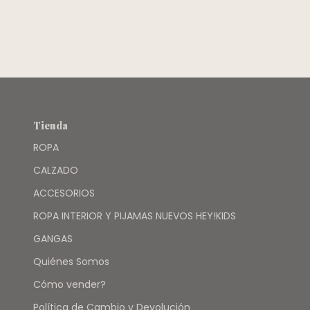
M/LARGA
VIYELA AZUL
CUADROS -
BABY
COTTONS
Tienda
ROPA
CALZADO
ACCESORIOS
ROPA INTERIOR Y PIJAMAS NUEVOS HEY!KIDS
GANGAS
Quiénes Somos
Cómo vender?
Política de Cambio y Devolución