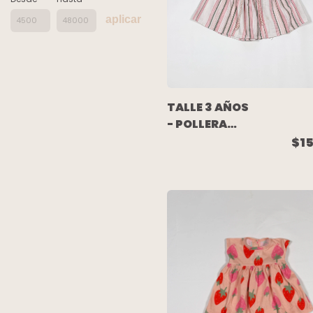
aplicar
TALLE 3 AÑOS
- POLLERA
LINO BLANCA
$15
RAYAS ROSA -
CARTERS