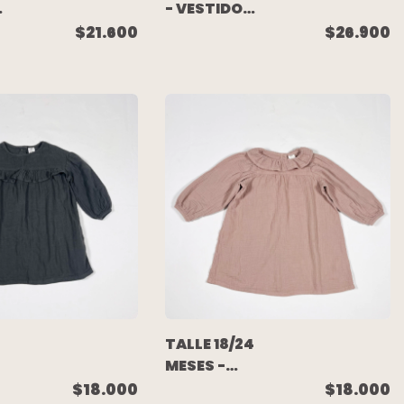
- VESTIDO
M/LARGA
$21.600
$26.900
ROSA -
AKIABARA
TALLE 18/24
MESES -
VESTIDO
$18.000
$18.000