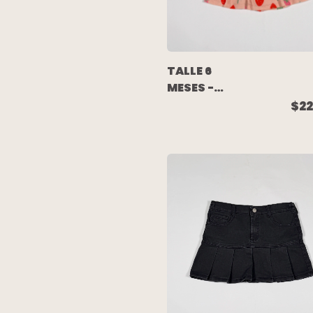
TALLE 6
MESES -
VESTIDO
$22
M/CORTA
ALGODON
ROSA
FRUTILLAS -
PAULA CAHEN
DANVERS