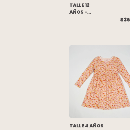
TALLE 12
AÑOS -
POLLERA
$36
JEAN CARGO
AZUL -
WANAMA
TALLE 4 AÑOS