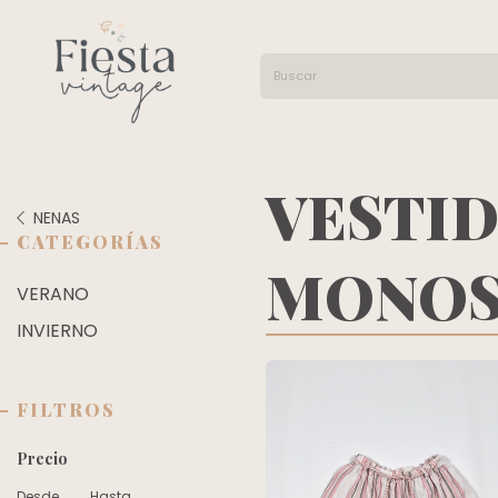
VESTID
NENAS
CATEGORÍAS
MONO
VERANO
INVIERNO
FILTROS
Precio
Desde
Hasta