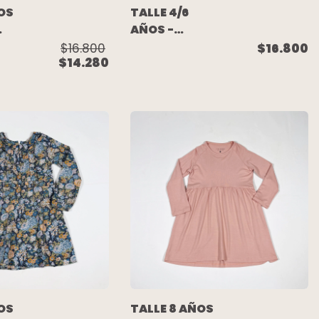
OS
TALLE 4/6
AÑOS -
VESTIDO
$16.800
$16.800
$14.280
RO
M/LARGA
ALGODON
FLORES - H&M
OS
TALLE 8 AÑOS