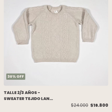
30
%
OFF
TALLE 2/3 AÑOS -
SWEATER TEJIDO LANA
BEIGE - H&M
$24.000
$16.800