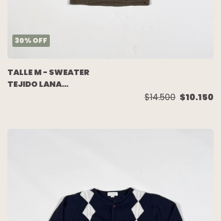
30
%
OFF
TALLE M - SWEATER
TEJIDO LANA
CHOCOLATE - CECILIA
$14.500
$10.150
TURDO