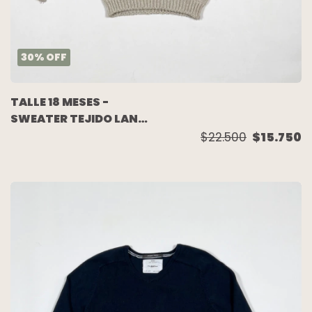
30
%
OFF
TALLE 18 MESES -
SWEATER TEJIDO LANA
BEIGE - YAMP
$22.500
$15.750