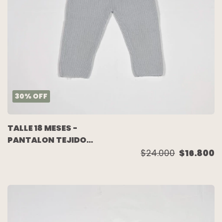
30
%
OFF
TALLE 18 MESES -
PANTALON TEJIDO
LANA GRIS - TE COMO A
$24.000
$16.800
BESOS