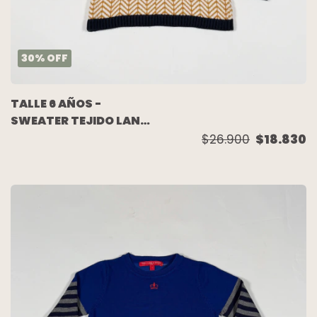
30
%
OFF
TALLE 6 AÑOS -
SWEATER TEJIDO LANA
CRUDO COMBINADO -
$26.900
$18.830
PIOPPA