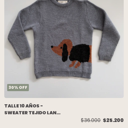
30
%
OFF
TALLE 10 AÑOS -
SWEATER TEJIDO LANA
GRIS PERRO - PIOPPA
$36.000
$25.200