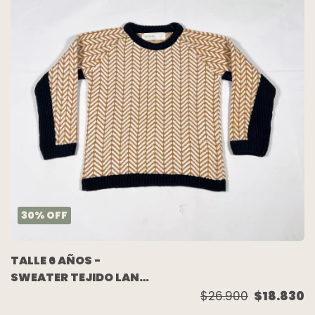
30
%
OFF
TALLE 6 AÑOS -
SWEATER TEJIDO LANA
CRUDO COMBINADO -
$26.900
$18.830
PIOPPA