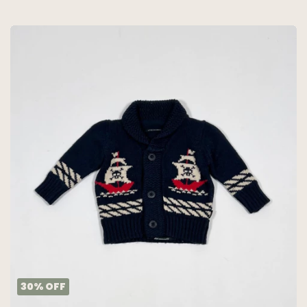
30
%
OFF