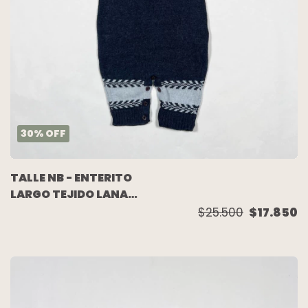
30
%
OFF
TALLE NB - ENTERITO
LARGO TEJIDO LANA
AZUL CELESTE - BABY
$25.500
$17.850
COTTONS