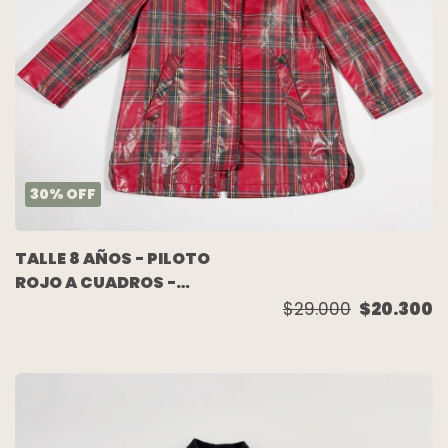
30
%
OFF
TALLE 8 AÑOS - PILOTO
ROJO A CUADROS -
ZARA
$29.000
$20.300