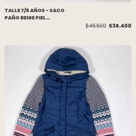
TALLE 7/8 AÑOS - SACO
PAÑO BEIGE PIEL
CUELLO - JANIE AND
$45.500
$36.400
JACK