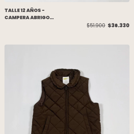
TALLE 12 AÑOS -
CAMPERA ABRIGO
METALIZADA AZUL -
$51.900
$36.330
RAPSODIA