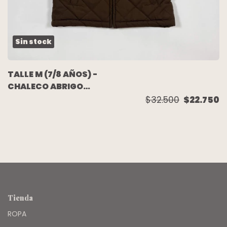
Sin stock
TALLE M (7/8 AÑOS) -
CHALECO ABRIGO
MATELASSE
$32.500
$22.750
CHOCOLATE - CRAZY 8
Tienda
ROPA