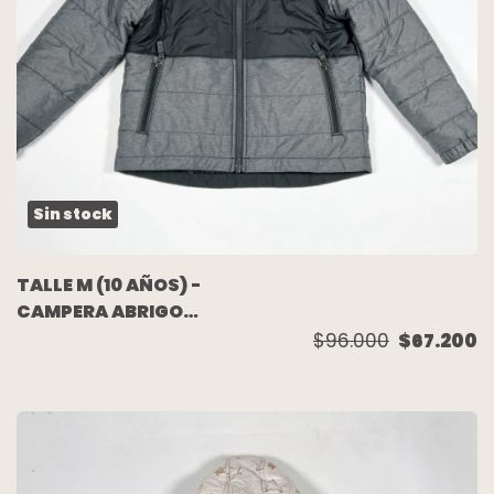
Sin stock
TALLE M (10 AÑOS) -
CAMPERA ABRIGO
REVERSIBLE GRIS/GRIS
$96.000
$67.200
PELITO - THE NORTH
FACE