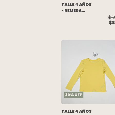
TALLE 4 AÑOS
- REMERA
M/LARGA
$1
$8
ANIMAL
PRINT -
KOSIUKO
30
%
OFF
TALLE 4 AÑOS