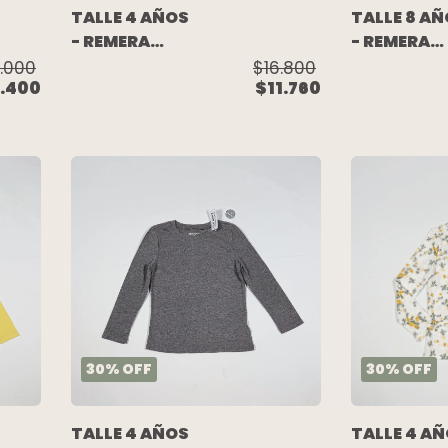
TALLE 4 AÑOS
TALLE 8 A
- REMERA
- REMERA
M/LARGA
M/LARGA
2.000
$16.800
.400
$11.760
CELESTE
RAYADA -
UNICORNIOS
AKIABARA
(C/ETIQUETA)
- OLD NAVY
30
%
OFF
30
%
OFF
TALLE 4 AÑOS
TALLE 4 A