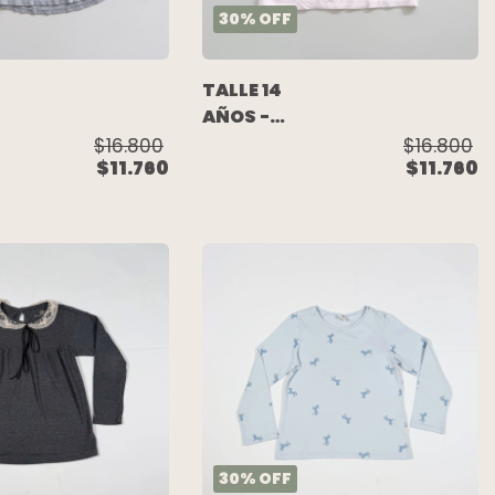
30
%
OFF
TALLE 14
AÑOS -
REMERA
$16.800
$16.800
$11.760
$11.760
M/LARGA
ROSA
A
CABALLO -
-
PIOPPA
30
%
OFF