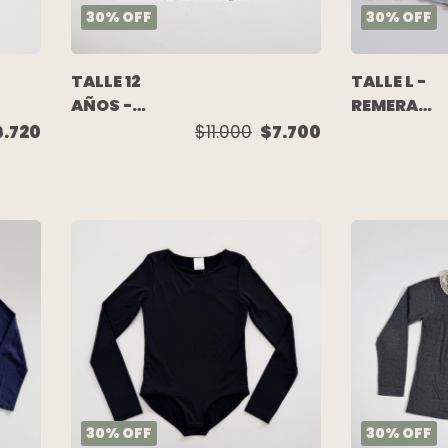
30
%
OFF
30
%
OFF
TALLE 12
TALLE L -
AÑOS -
REMERA
REMEREA
M/LARGA
6.720
$11.000
$7.700
M/LARGA
GRIS
BLANCA
MELANGE
FLORCITAS -
LENTEJUEL
CHEEKY
DOBLE FAZ 
GAP
30
%
OFF
30
%
OFF