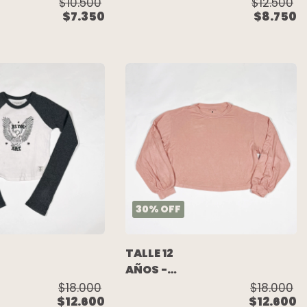
REMERA
$10.500
$12.500
$7.350
$8.750
M/LARGA
ES
CRUDA FLOR -
PIOPPA
30
%
OFF
TALLE 12
AÑOS -
REMERA
$18.000
$18.000
$12.600
$12.600
M/LARGA