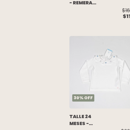
- REMERA
M/LARGA
$16
$1
AMARILLA
(C/ETIQUETA)
- OLD NAVY
30
%
OFF
TALLE 24
MESES -