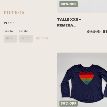
30
%
OFF
FILTROS
TALLE XXS -
Precio
REMERA
M/LARGA
$9.600
$
Desde
Hasta
BLANCA
aplicar
PERRITO -
MIMO
30
%
OFF