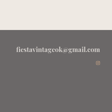
ROSA -
S -
AKIABARA
fiestavintageok@gmail.com