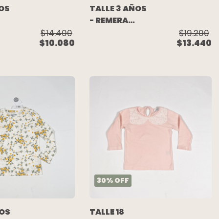
ÑOS
TALLE 3 AÑOS
- REMERA
M/LARGA
$14.400
$19.200
$10.080
$13.440
FLORES
(C/ETIQUETA)
- BABY
COTTONS
30
%
OFF
ÑOS
TALLE 18