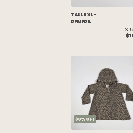
TALLE XL -
REMERA
M/LARGA
$16
$1
AZUL
CORAZON
MULTICOLOR
- GAP
30
%
OFF