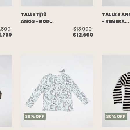
TALLE 11/12
TALLE 6 AÑ
AÑOS - BODY
- REMERA
LYCRA
M/LARGA
.800
$18.000
1.760
$12.600
M/LARGA
GRIS
NEGRO - ZARA
PUNTILLA
CUELLO -
PAULA CAH
DANVERS
30
%
OFF
30
%
OFF