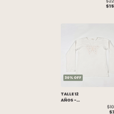
REMERA
$22
$15
M/LARGA
BLANCA
CUELLO
BORDADO
(C/ETIQUETA)
- BABY
COTTONS
30
%
OFF
TALLE 12
AÑOS -
REMERA
$10
$
M/LARGA