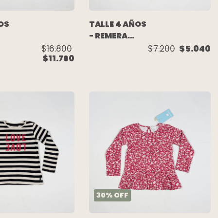
OS
TALLE 4 AÑOS
- REMERA
M/LARGA
$16.800
$7.200
$5.040
$11.760
CELESTE
UNICORNIOS
- CHEEKY
EN
30
%
OFF