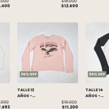
M/LARGA
REMERA
.000
$18.000
.400
$12.600
BLANCA
M/LARGA
(C/ETIQUETA)
ROSA FLOR
- CHUBBY
- CHEEKY
30
%
OFF
30
%
OFF
TALLE 12
TALLE 14
AÑOS -
AÑOS -
REMERA
REMERA
.990
$16.000
7.693
$11.200
M/LARGA
M/LARGA