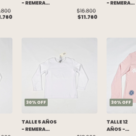
- REMERA
- REMERA
M/LARGA
M/LARGA
.800
$16.800
1.760
$11.760
GRIS
BLANCA
(C/ETIQUETA)
FLORES
- OLD NAVY
AMARILLAS
(C/ETIQUE
- OLD NAV
30
%
OFF
30
%
OFF
TALLE 5 AÑOS
TALLE 12
- REMERA
AÑOS -