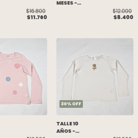
MESES -
REMERA
$16.800
$12.000
$11.760
$8.400
M/LARGA
ROSA
PUNTILLA
TA)
CUELLO -
Y
PIOPPA
30
%
OFF
TALLE 10
AÑOS -