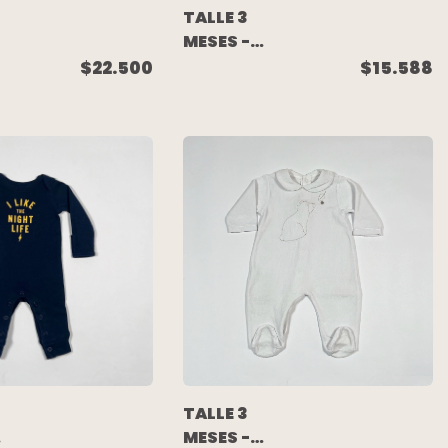
TALLE 3
MESES -
ENTERITO
$22.500
$15.588
LARGO POLAR
GRIS MUÑECO
NIEVE -
 -
CARTERS
TALLE 3
MESES -