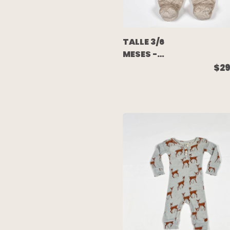
TALLE 3/6
MESES -
ENTERITO
$29
LARGO PELITO
BEIGE
FORRADO EN
ALGODON -
CARTERS