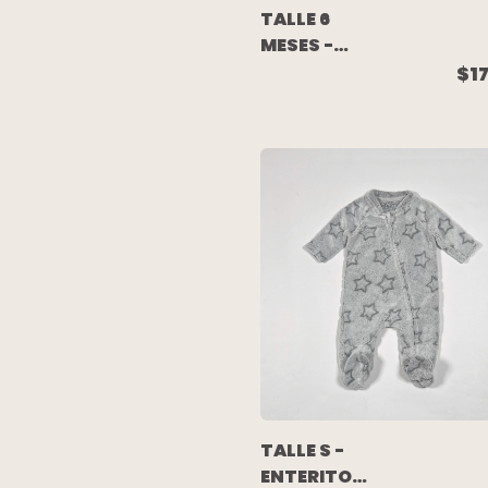
TALLE 6
MESES -
ENTERITO
$1
LARGO
ALGODON
NARANJA
RAYAS -
CARTERS
TALLE S -
ENTERITO