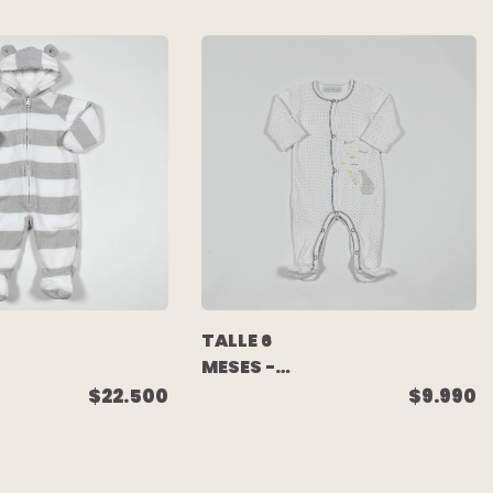
S
MPOLAR
RAYAS ROJAS
GRIS -
CARTERS
TALLE 6
MESES -
ENTERITO
$9.990
$22.500
ALGODON
LE
LARGO
A
BLANCO
IS