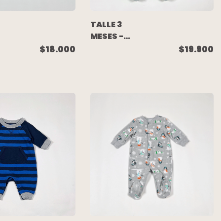
TALLE 3
MESES -
ENTERITO
$18.000
$19.900
LARGO PELITO
VERDE -
S
CARTERS