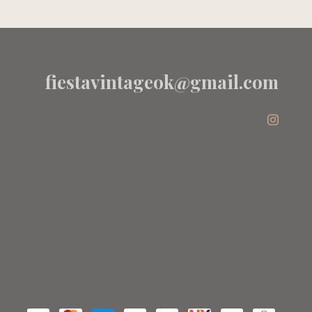
PINTITAS
Y
GRIS -
ANAVANA
fiestavintageok@gmail.com