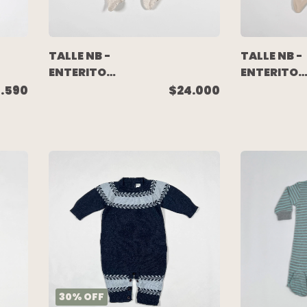
TALLE NB -
TALLE NB -
ENTERITO
ENTERITO
ALGODON
LARGO
.590
$24.000
PIMA BEIGE -
ALGODON
BABYCOTTONS
BEIGE
HOJITAS -
PRIMARK
30
%
OFF