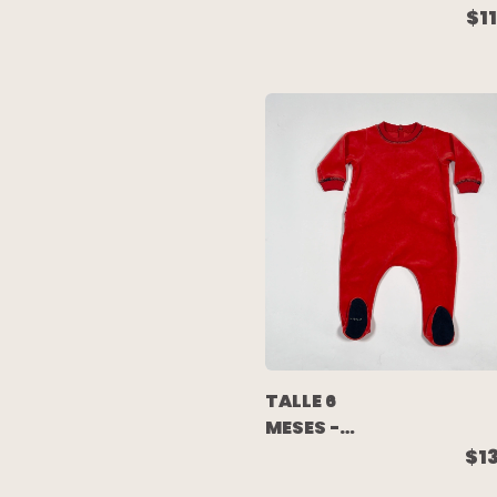
LARGO PELITO
$1
GRIS
ESTRELLAS -
MIMO
TALLE 6
MESES -
ENTERITO
$1
LARGO PLUSH