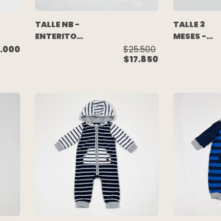
TALLE NB -
TALLE 3
ENTERITO
MESES -
LARGO
ENTERITO
.000
$25.500
$17.850
TEJIDO LANA
LARGO
AZUL CELESTE
ALGODON
- BABY
GRIS RAYA
COTTONS
CELESTE -
CARTERS