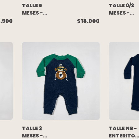
TALLE 6
TALLE 0/3
MESES -
MESES -
ENTERITO
ENTERITO
7.900
$18.000
LARGO POLAR
LARGO
AZUL RAYAS
ALGODON
BLANCAS -
RUSTICO
CARTERS
AZUL RAYAS
GAP
TALLE 3
TALLE NB -
MESES -
ENTERITO