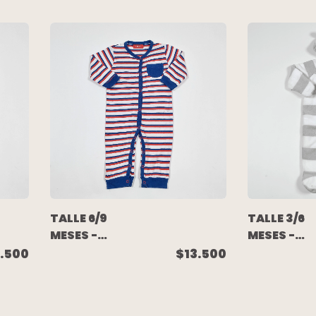
CHOMBA
GRIS RAYA
LARGO
CELESTE
RAYADO -
MAPACHE -
MIMO
CARTERS
TALLE 6/9
TALLE 3/6
MESES -
MESES -
ENTERITO
ENTERITO
.500
$13.500
ALGODON
LARGO DOB
LIVIANO
POLAR RAY
LARGO
BLANCA GR