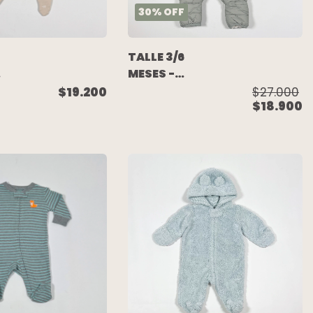
30
%
OFF
TALLE 3/6
MESES -
ENTERITO
$19.200
$27.000
$18.900
ABRIGO
VERDE
FORRADO EN
CORDERITO -
CRECIENDO