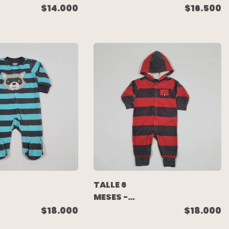
ENTERITO
$14.000
$16.500
LARGO PLUSH
BLANCO OSO
 -
- MAGDALENA
ESPOSITO
TALLE 6
MESES -
ENTERITO
$18.000
$18.000
AR
LARGO