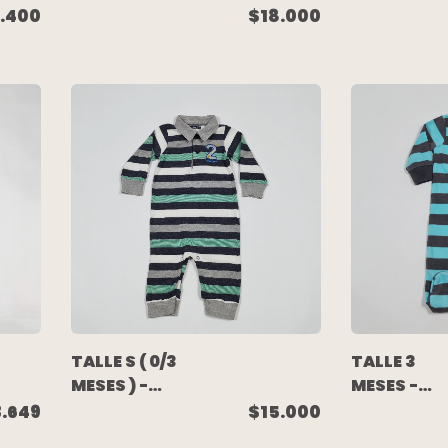
ENTERITO
LARGO
1.400
$18.000
LARGO POLAR
ALGODON
AZUL VERDE
AZUL
OSO -
ESCRITURA
CARTERS
CARTERS
TALLE S ( 0/3
TALLE 3
MESES ) -
MESES -
ENTERITO
ENTERITO
$15.000
3.649
ALGODON
LARGO POL