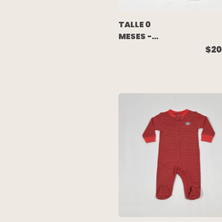
TALLE 0
MESES -
ENTERITO
$20
ALGODON
LARGO
CELESTE -
PAULA CAHEN
DANVERS