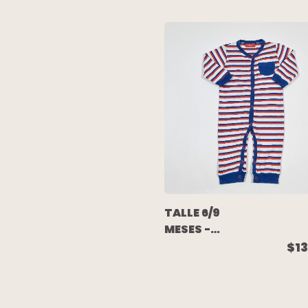
ROJO -
AKIABARA
TALLE 6/9
MESES -
ENTERITO
$13
ALGODON
LIVIANO
LARGO