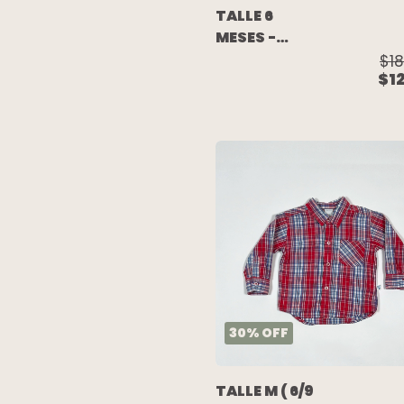
TALLE 6
MESES -
CAMISA
$18
$1
M/LARGA
JEAN AZUL -
CARTERS
30
%
OFF
TALLE M ( 6/9