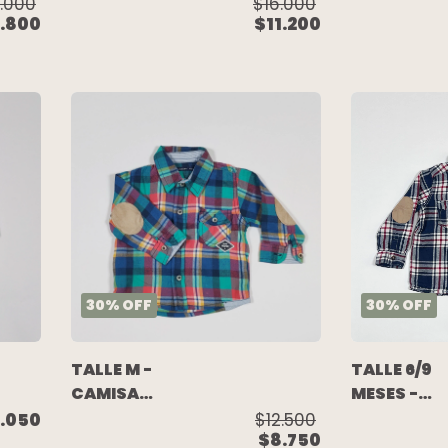
CAMISA BODY
CAMISA B
.000
$16.000
.800
$11.200
M/LARGA
M/LARGA
CUADRO AZUL
CUADROS
BLANCO -
ROJO AZUL
MINIMIMO
BLANCO -
GAP
30
%
OFF
30
%
OFF
TALLE M -
TALLE 6/9
CAMISA
MESES -
VIYELA
CAMISA
.050
$12.500
$8.750
M/LARGA
M/LARGA