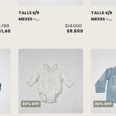
TALLE 6/9
TALLE 4/6
MESES -
MESES -
CAMISA BODY
CAMISA
.788
$14.000
51,60
$9.800
M/LARGA
M/LARGA
CUADROS -
BLANCA
PLACE
CUADROS
AZULES - 
30
%
OFF
30
%
OFF