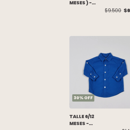
MESES ) -
CAMISA
$9.500
$6
M/LARGA
CUADROS
ROJO AZUL -
CHEEKY
30
%
OFF
TALLE 6/12
MESES -