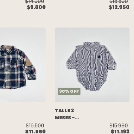
CAMISA
ODY
$18.500
$14.000
$12.950
$9.800
M/LARGA
CUADRO
ROJO AZUL
BLANCO -
TOMMY
HILFIGER
30
%
OFF
TALLE 3
MESES -
CAMISA BODY
$16.500
$15.990
$11.550
$11.193
M/LARGA