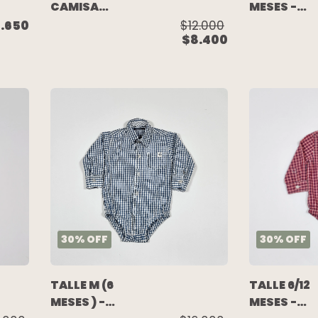
CAMISA
MESES -
M/LARGA
CAMISA
.650
$12.000
$8.400
VIYELA
M/LARGA
BLANCA
BLANCA
CUADROS
CUADRITO
FORRADA EN
AZULES -
CORDERITO -
MAGDALEN
CARTERS
ESPOSITO
30
%
OFF
30
%
OFF
TALLE M (6
TALLE 6/12
MESES ) -
MESES -