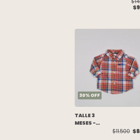
CAMISA
$14
$9
M/LARGA
AZUL
FRANCIA -
JANIE AND
JACK
30
%
OFF
TALLE 3
MESES -
CAMISA
$11.500
$8
M/LARGA