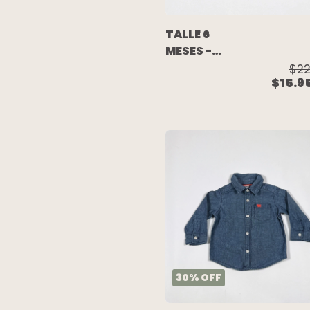
TALLE 6
MESES -
CAMISA
$22
$15.9
M/LARGA
CUADROS -
RALPH
LAUREN
30
%
OFF