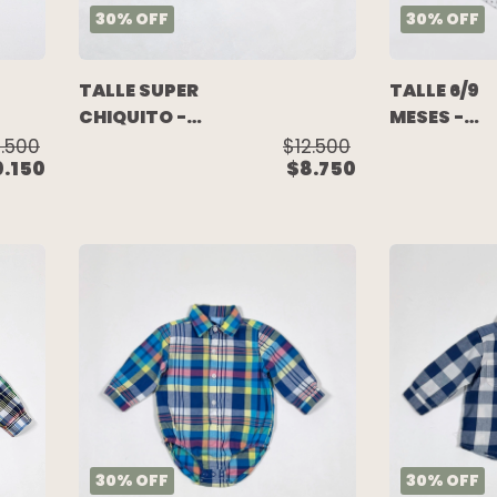
30
%
OFF
30
%
OFF
TALLE SUPER
TALLE 6/9
CHIQUITO -
MESES -
CAMISA
CAMISA B
.500
$12.500
0.150
$8.750
M/LARGA
M/LARGA
CUADROS -
BLANCA -
GRISINO
GRISINO
30
%
OFF
30
%
OFF