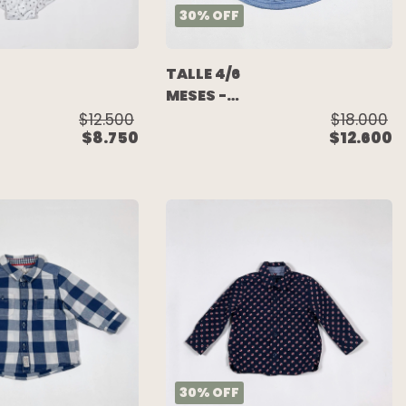
30
%
OFF
TALLE 4/6
MESES -
ODY
CAMISA
$12.500
$18.000
$8.750
$12.600
M/LARGA
CELESTE -
H&M
30
%
OFF