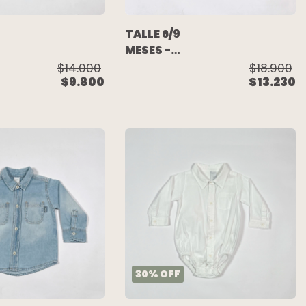
TALLE 6/9
MESES -
CAMISA
$14.000
$18.900
$9.800
$13.230
M/LARGA
AZUL
BANDERITAS -
H&M
TOMMY
HILFIGER
30
%
OFF