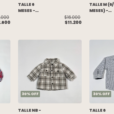
TALLE 6
TALLE M (6
MESES -
MESES) -
CAMISA BODY
CAMISA
.000
$16.000
2.600
$11.200
M/LARGA
M/LARGA
BLANCO -
JEAN CELE
OSHKOSH
GASTADO -
CHEEKY
30
%
OFF
30
%
OFF
TALLE NB -
TALLE 6