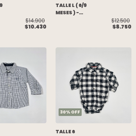
/9
TALLE L ( 6/9
MESES ) -
CAMISA BODY
$14.900
$12.500
$10.430
$8.750
M/LARGA
STE
BLANCO -
CHEEKY
30
%
OFF
TALLE 6