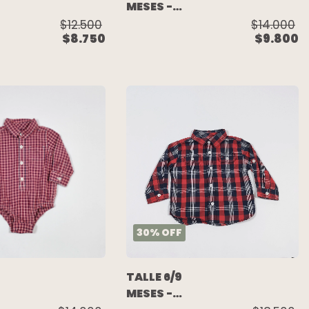
MESES -
CAMISA BODY
$14.000
$12.500
$9.800
$8.750
M/LARGA
VIYELA
CUADROS
S
BLANCO
NEGRO -
A
CARTERS
30
%
OFF
TALLE 6/9
MESES -