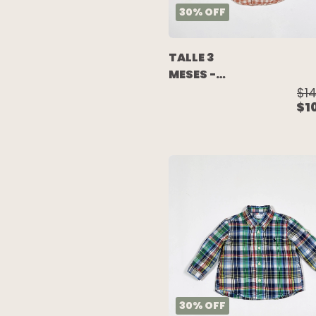
30
%
OFF
TALLE 3
MESES -
CAMISA
$14
$1
M/LARGA
VIYELA
CUADROS
CAPUCHA
ALGODON -
CARTERS
30
%
OFF