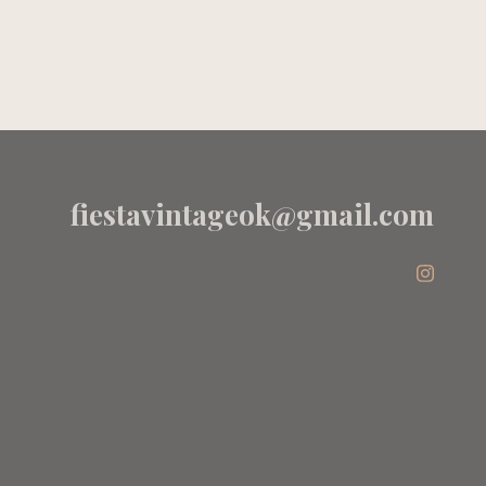
BLANCO
RAYAS
AZULES - OLD
BUNCH
fiestavintageok@gmail.com