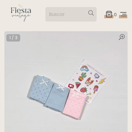
0
1
/
3