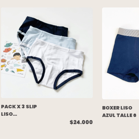
PACK X 3 SLIP
BOXER LISO
LISO
AZUL TALLE 6
(CELESTE/BLANCO/AZUL)
$24.000
TALLE 8