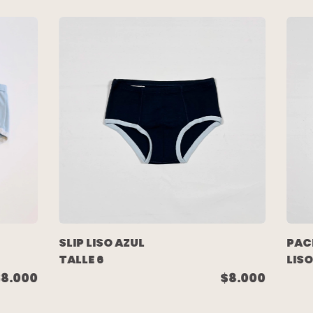
SLIP LISO AZUL
PAC
TALLE 6
LIS
(CE
$8.000
$8.000
TALL