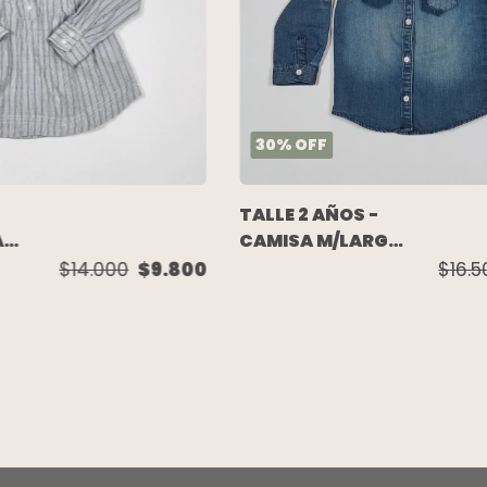
30
%
OFF
TALLE 2 AÑOS -
CAMISA M/LARGA
A
JEAN - CARTERS
 -
$16.
$14.000
$9.800