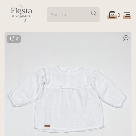
0
1
/
2