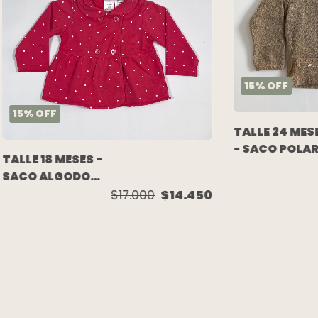
15
%
OFF
15
%
OFF
TALLE 24 MES
- SACO POLA
TALLE 18 MESES -
FLORES EN
SACO ALGODON
CUELLO - TE
RUSTICO CORAL
$17.000
$14.450
COMO A BESO
LUNARES
BLANCOS -
CARTERS