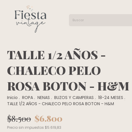
TALLE 1/2 AÑOS -
CHALECO PELO
ROSA BOTON - H&M
Inicio
.
ROPA
.
NENAS
.
BUZOS Y CAMPERAS
.
18-24 MESES
.
TALLE 1/2 AÑOS - CHALECO PELO ROSA BOTON - H&M
$8.500
$6.800
Precio sin impuestos
$5.619,83