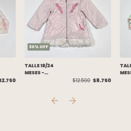
30
%
OFF
TALLE 18/24
TALL
MESES -
MESE
CAMPERA
CAM
12.750
$12.500
$8.750
ABRIGO ROSA
ALG
PIEL RUEDO -
LIV
GUESS
BLA
- M