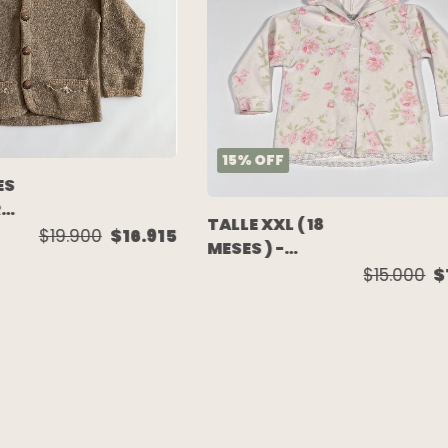
15
%
OFF
ES
R
TALLE XXL ( 18
$19.900
$16.915
MESES ) -
CAMPERA PLUSH
$15.000
$
S
BLANCA FLORES
ROSAS -
MINIMIMO