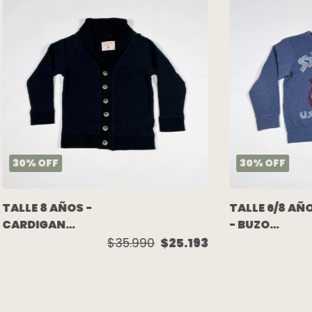
30
%
OFF
30
%
OFF
TALLE 8 AÑOS -
TALLE 6/8 AÑ
CARDIGAN
- BUZO
ALGODON
ALGODON
$35.990
$25.193
C/FRISA NEGRO
C/FRISA AZUL
- AKIABARA
"THE ROLLING
STONE" - H&