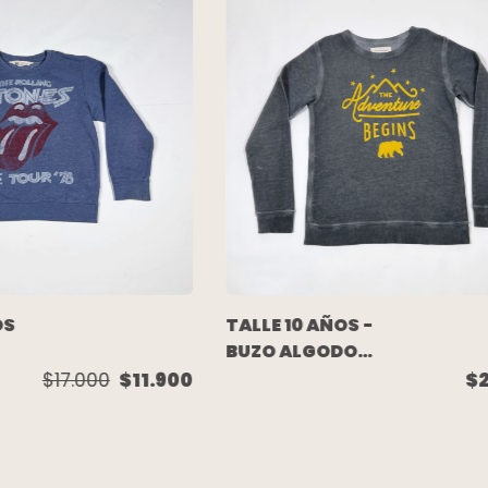
OS
TALLE 10 AÑOS -
BUZO ALGODON
RUSTICO GRIS
$17.000
$11.900
$
LAVADO
ESCRITURA -
M
AKIABARA