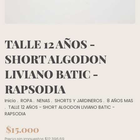
TALLE 12 AÑOS -
SHORT ALGODON
LIVIANO BATIC -
RAPSODIA
Inicio
.
ROPA
.
NENAS
.
SHORTS Y JARDINEROS
.
8 AÑOS MAS
.
TALLE 12 AÑOS - SHORT ALGODON LIVIANO BATIC -
RAPSODIA
$15.000
Precio sin impuestos
$12.396,69