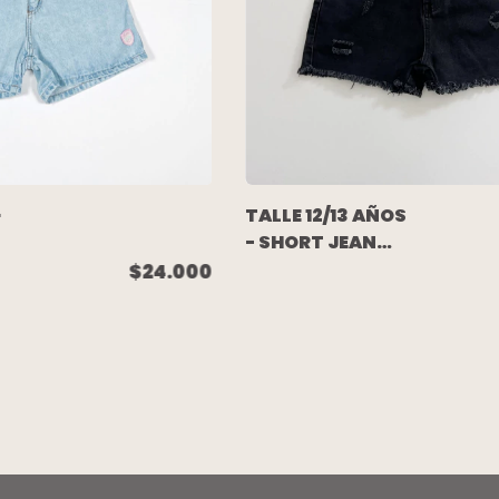
-
TALLE 12/13 AÑOS
- SHORT JEAN
RIGIDO NEGRO
$24.000
ROTURAS
(C/ETIQUETA) -
DENIM CO