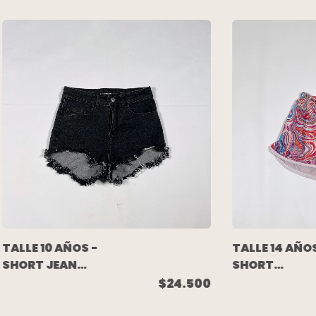
TALLE 10 AÑOS -
TALLE 14 AÑOS
SHORT JEAN
SHORT
ELASTIZADO
MULTICOLOR 
$24.500
NEGRO - COMO
OKIWAMA
QUIERES