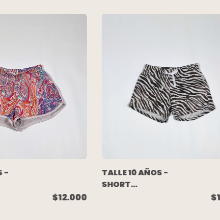
 -
TALLE 10 AÑOS -
SHORT
-
ALGODON
$12.000
$
BLANCO NEGRO
- MIMO