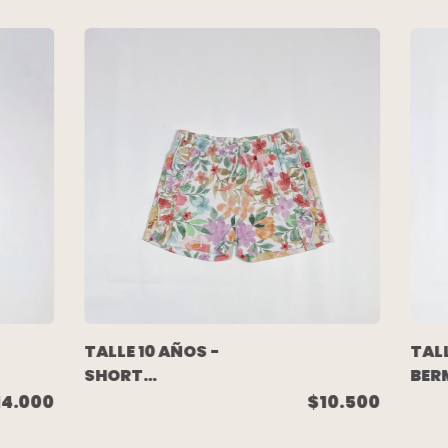
TALLE 10 AÑOS -
TALL
SHORT
BER
ALGODON
AZU
14.000
$10.500
BLANCO FLORES
PLA
- ACQUACHIARE