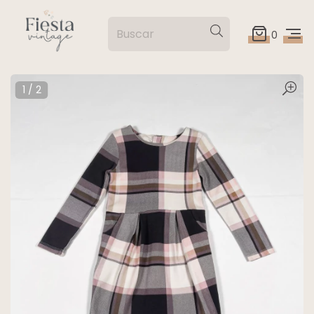
0
1
/
2