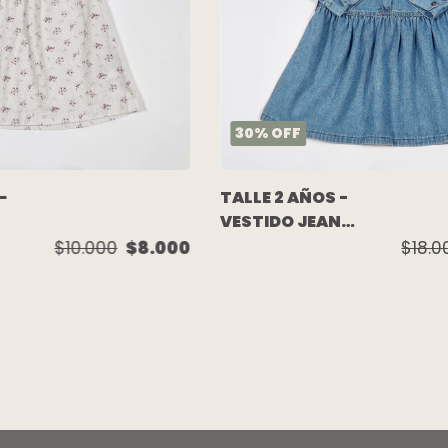
30
%
OFF
-
TALLE 2 AÑOS -
VESTIDO JEAN
M/LARGA AZUL
$10.000
$8.000
$18.0
GASTADO - MIMO
&M