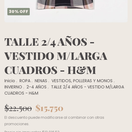
30
%
OFF
TALLE 2/4 AÑOS -
VESTIDO M/LARGA
CUADROS - H&M
Inicio
.
ROPA
.
NENAS
.
VESTIDOS, POLLERAS Y MONOS
.
INVIERNO
.
2-4 AÑOS
.
TALLE 2/4 AÑOS - VESTIDO M/LARGA
CUADROS - H&M
$22.500
$15.750
El descuento puede modificarse al combinar con otras
promociones.