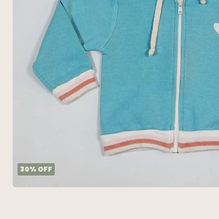
30
%
OFF