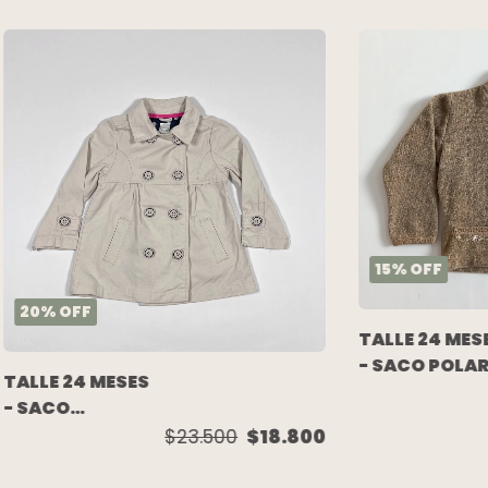
15
%
OFF
20
%
OFF
TALLE 24 MES
- SACO POLA
TALLE 24 MESES
FLORES EN
- SACO
CUELLO - TE
GABARDINA
$23.500
$18.800
COMO A BESO
BEIGE DOBLE
BOTON -