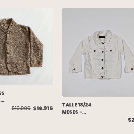
ES
R
TALLE 18/24
$19.900
$16.915
MESES -
CAMPERA JEAN
$
S
BLANCA -
WANAMA