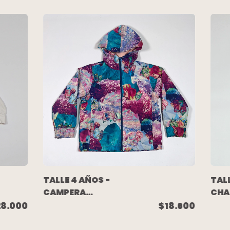
TALLE 4 AÑOS -
TALL
CAMPERA
CHA
ROMPEVIENTO
ELA
28.000
$18.600
SIRE
CELE
ESTAMPADA