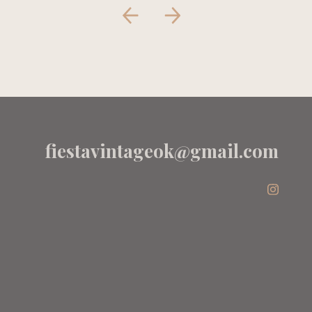
FORRADA EN
ALGODON ROSA
- OKIWAMA
fiestavintageok@gmail.com