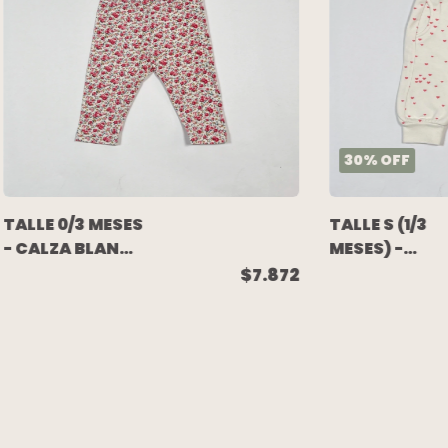
30
%
OFF
TALLE 0/3 MESES
TALLE S (1/3
- CALZA BLANCA
MESES) -
FLORES - GAP
PANTALÓN
$7.872
ALGODÓN
C/FRISA
BLANCO
CORAZONES -
CHEEKY