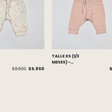
TALLE XS (1/3
MESES) -
JOGGER WAFFLE
$8.500
$5.950
ROSA - CHEEKY