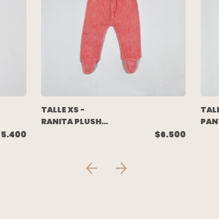
TALLE XS -
TALL
RANITA PLUSH
PAN
ROSA - MIMO
PUS
$5.400
$6.500
CHE