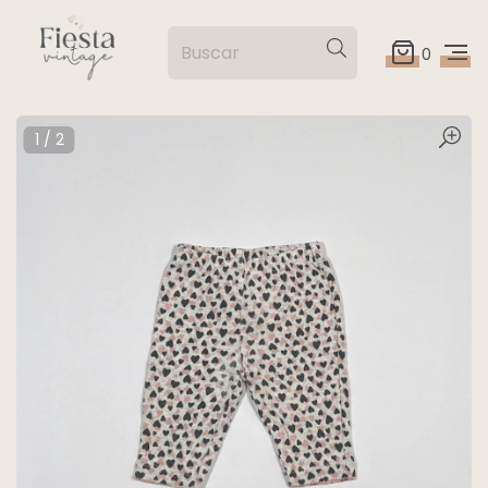
0
1
/
2