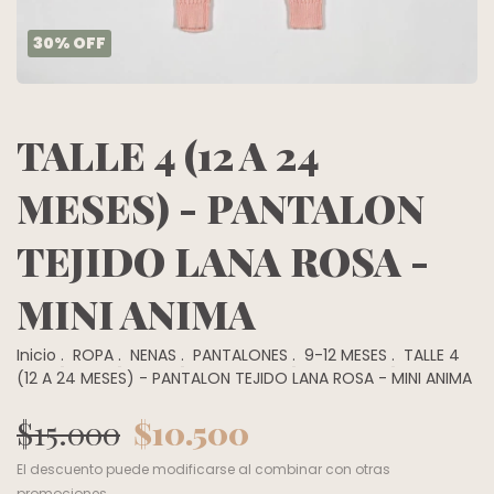
30
%
OFF
TALLE 4 (12 A 24
MESES) - PANTALON
TEJIDO LANA ROSA -
MINI ANIMA
Inicio
.
ROPA
.
NENAS
.
PANTALONES
.
9-12 MESES
.
TALLE 4
(12 A 24 MESES) - PANTALON TEJIDO LANA ROSA - MINI ANIMA
$15.000
$10.500
El descuento puede modificarse al combinar con otras
promociones.