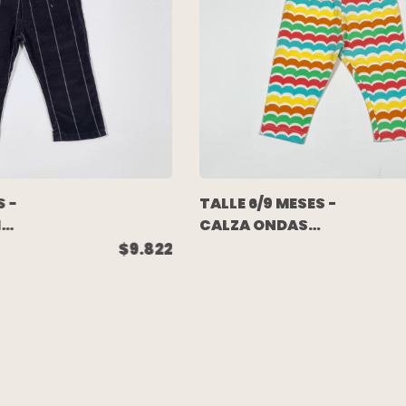
S -
TALLE 6/9 MESES -
NA
CALZA ONDAS
MULTICOLORES
$9.822
(C/ETIQUETA) -
BANANA POCKET