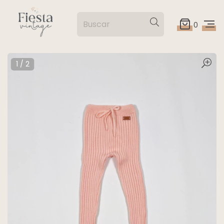
0
1
/
2