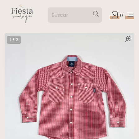
0
1
/
2