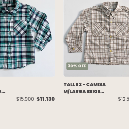
30
%
OFF
TALLE 2 - CAMISA
GA
M/LARGA BEIGE
P
CUADROS
$15.900
$11.130
$12.
APLIQUES
ESPALDA -
CHEEKY