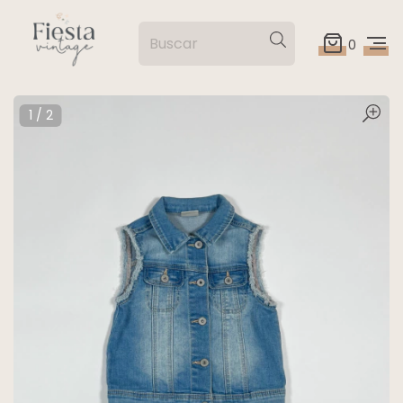
0
1
/
2