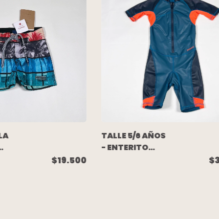
LA
TALLE 5/6 AÑOS
- ENTERITO
NEOPREN AZUL
$19.500
$
 -
NARANJA -
DECATHLON