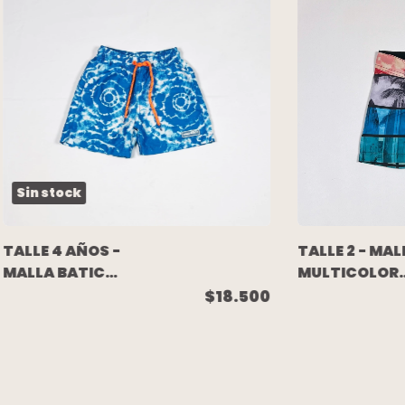
Sin stock
TALLE 4 AÑOS -
TALLE 2 - MAL
MALLA BATIC
MULTICOLOR
AZUL - MIMO
PALMERAS
$18.500
(C/ETIQUETA)
MIMO