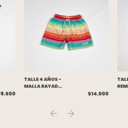
TALLE 4 AÑOS -
TALL
MALLA RAYADA
REM
MULTICOLOR -
M/L
39.500
$14.000
MIMO
P/A
BAB