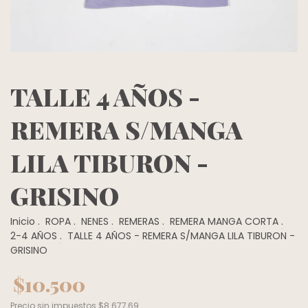
TALLE 4 AÑOS -
REMERA S/MANGA
LILA TIBURON -
GRISINO
Inicio
.
ROPA
.
NENES
.
REMERAS
.
REMERA MANGA CORTA
.
2-4 AÑOS
.
TALLE 4 AÑOS - REMERA S/MANGA LILA TIBURON -
GRISINO
$10.500
Precio sin impuestos
$8.677,69