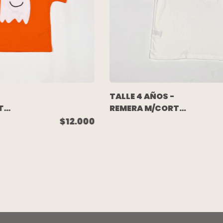
TALLE 4 AÑOS -
TA
REMERA M/CORTA
CRUDA BOLSILLO
$12.000
(C/ETIQUETA) -
PIOPPA