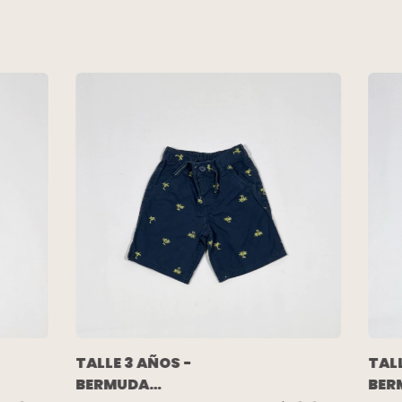
TALLE 3 AÑOS -
TALL
BERMUDA
BER