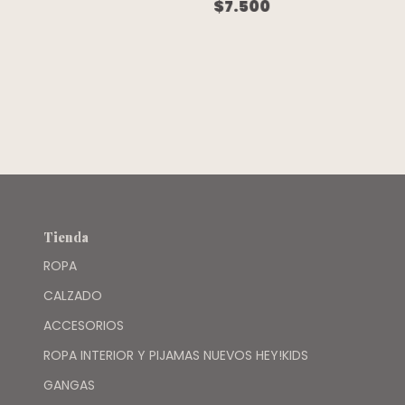
GABRDINA FINA
BLANCA
$7.500
BLANCO
CINTURA
CUADRITOS
AJUSTABLE -
VERDE AGUA -
PIOPPA
H&M
Tienda
ROPA
CALZADO
ACCESORIOS
ROPA INTERIOR Y PIJAMAS NUEVOS HEY!KIDS
GANGAS