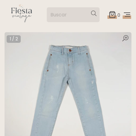
0
1
/
2