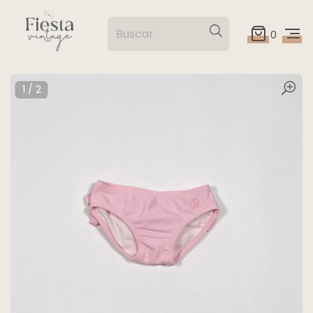
0
1
/
2