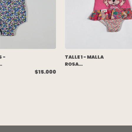
S -
TALLE 1 - MALLA
ROSA
 -
ESTAMPADA
$15.000
VOLADO -
SIMONES