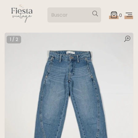
0
1
/
2