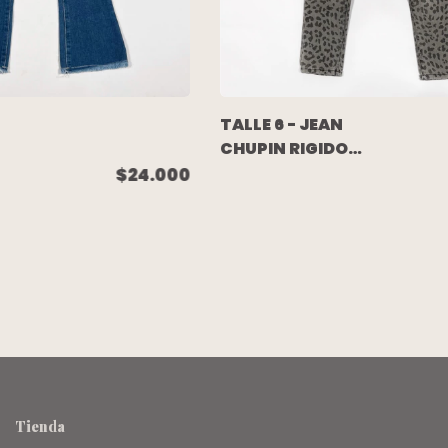
TALLE 6 - JEAN
CHUPIN RIGIDO
UL
GRIS ANIMAL
$24.000
PRINT - GAP
Tienda