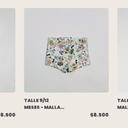
TALLE 9/12
TALL
MESES - MALLA
MAL
BLANCA VERDE
BAL
$8.500
$8.500
DIBUJOS -
CIR
GRISINO