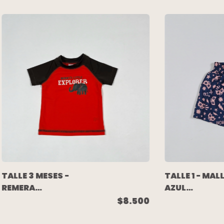
TALLE 1 - MAL
TALLE 3 MESES -
AZUL
REMERA
MASCARAS
M/CORTA
$8.500
ROSA - OWO
P/AGUA ROJA
ELEFANTE -