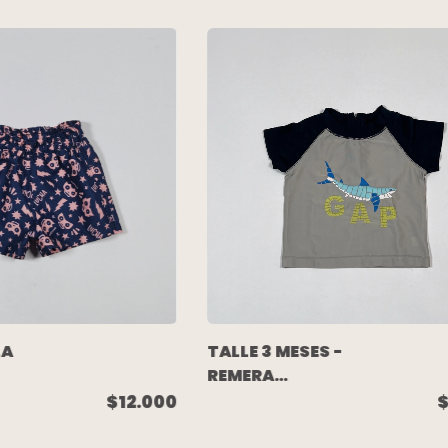
LA
TALLE 3 MESES -
REMERA
M/CORTA
$12.000
KO
P/AGUA GRIS
AZUL TIBURON -