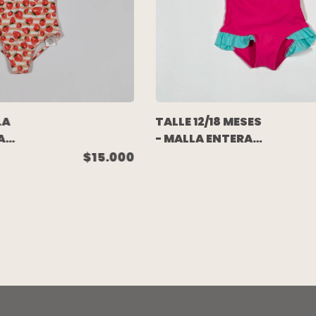
LA
TALLE 12/18 MESES
A
- MALLA ENTERA
AS
FUCSIA RIBETES Y
$15.000
VOLADOS
CELESTE
(C/ETIQUETA) -
ANKOR