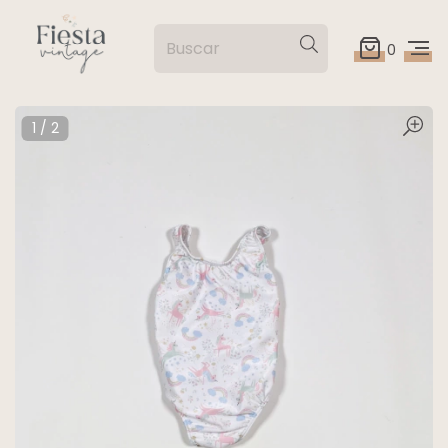
0
1
/
2