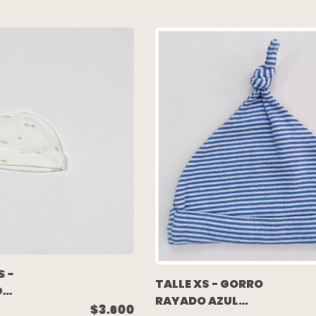
S -
TALLE XS - GORRO
ON
RAYADO AZUL
$3.600